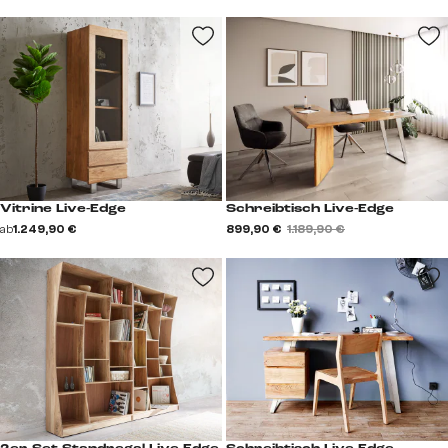
Vitrine Live-Edge
Schreibtisch Live-Edge
ab
1.249,90 €
899,90 €
1.189,90 €