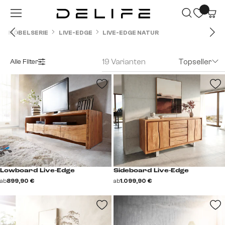
Zum Hauptinhalt springen
MÖBELSERIE
LIVE-EDGE
LIVE-EDGE NATUR
19 Varianten
Topseller
Alle Filter
Lowboard Live-Edge
Sideboard Live-Edge
ab
899,90 €
ab
1.099,90 €