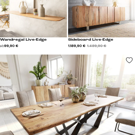
Wandregal Live-Edge
Sideboard Live-Edge
ab
99,90 €
1.189,90 €
1.489,90 €