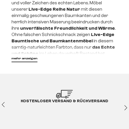
und voller Zeichen des echten Lebens. Möbel
unserer
Live-Edge Reihe Natur
mit diesen
einmalig geschwungenen Baumkanten und der
herrlich intensiven Maserung beeindrucken durch
ihre
unverfälschte Freundlichkeit und Wärme
.
Ohne falschen Schnickschnack zeigen
Live-Edge
Baumtische und Baumkantenmöbel
in diesem
samtig-naturleichten Farbton, dass nur
das Echte
und Schöne
im Leben dauerhaft Bestand hat.
mehr anzeigen
Möbel mit natürlicher
Baumkante - Das ist Live-
Edge Natur
KOSTENLOSER VERSAND & RÜCKVERSAND
Die
DELIFE Baumkantenmöbelserie Live-Edge
Natur
kombiniert auf beeindruckend harmonische
Weise warmes,
in einem natürlichen Farbton