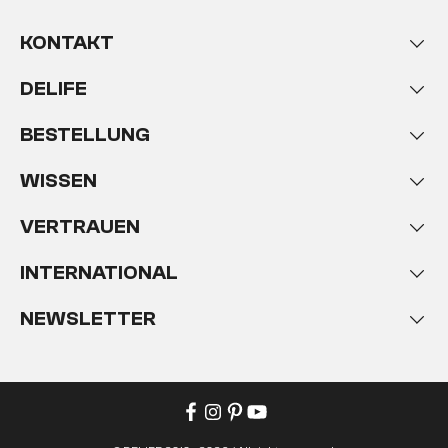
gehaltenes Akazienholz
mit puristisch-
zeitlosem Design
. Durch die Verwendung der
KONTAKT
formschönen Baumkante der Akazien entsteht
eine gelungene
Symbiose von Geradlinigkeit und
DELIFE
natürlich geschwungenen Konturen
. Als
Baumkante wird die Stammoberfläche bezeichnet,
BESTELLUNG
die sich direkt unter der Rinde befindet und die
natürlichen Formen, Risse und Astlöcher des
Baumes am stärksten widerspiegelt. In der Regel
WISSEN
findet diese Kante, in Fachkreisen auch Wald- oder
Fehlkante genannt, keine Verwendung, da sie sich
VERTRAUEN
schwer verbauen und wegen seiner natürlichen
Schwankungen, etwa in der Dicke, nur schlecht
INTERNATIONAL
normieren und vermessen lässt. Die
natürliche
und unglaublich individuelle Schönheit der
NEWSLETTER
Baumkante
macht jedoch aus jedem Möbelstück
ein einzigartiges Kunstwerk, das jeden
aufwendigeren Arbeitsschritt wert ist. Da wir für
unsere Baumkantenmöbelserie Live-Edge Natur
ausschließlich das äußerst harte
MASSIVHOLZ
DER AKAZIE
verwenden, ist die Bearbeitung und