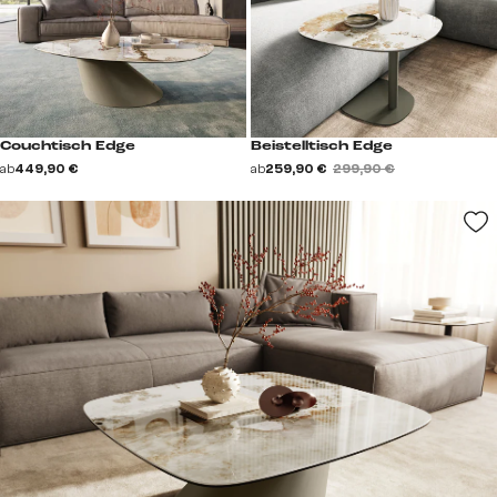
Couchtisch Edge
Beistelltisch Edge
ab
449,90 €
ab
259,90 €
299,90 €