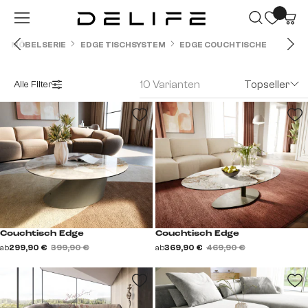
Zum Hauptinhalt springen
MÖBELSERIE
EDGE TISCHSYSTEM
EDGE COUCHTISCHE
10 Varianten
Topseller
Alle Filter
Couchtisch Edge
Couchtisch Edge
ab
299,90 €
399,90 €
ab
369,90 €
469,90 €