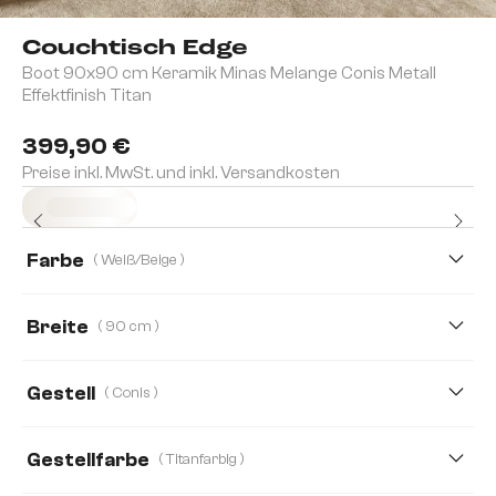
Couchtisch Edge
Boot 90x90 cm Keramik Minas Melange Conis Metall
Effektfinish Titan
399,90 €
Preise inkl. MwSt. und inkl. Versandkosten
Sofort versandfertig
Farbe
( Weiß/Beige )
Breite
( 90 cm )
90 cm
140 cm
100 cm
120 cm
Gestell
( Conis )
Gestellfarbe
( Titanfarbig )