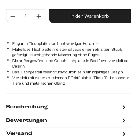
Produkt Anzahl: Gib den gewünsc
In den Warenkorb
Elegante Tischplatte aus hochwertiger Keramik
Makellose Tischplatte meisterhaft aus einem einzigen Stück
gefertigt - durchgehende Maserung ohne Fugen
Die außergewöhnliche Couchtischplatte in Bootform veredelt das
Design
Das Tischgestell beeindruckt durch sein einzigartiges Design
Veredelt mit einem modernen Effektfinish in Titan für besondere
Tiefe und metallischen Glanz
Beschreibung
Bewertungen
Versand