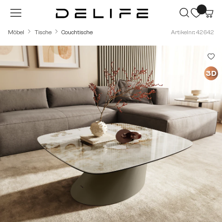
Zum Hauptinhalt springen
Möbel
Tische
Couchtische
Artikelnr.: 42642
Bildergalerie überspringen
3D