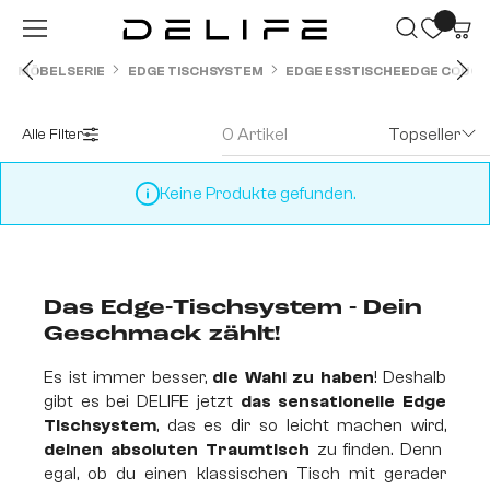
Zum Hauptinhalt springen
MÖBELSERIE
EDGE TISCHSYSTEM
EDGE ESSTISCHE
EDGE COUCH
0 Artikel
Topseller
Alle Filter
Keine Produkte gefunden.
Das Edge-Tischsystem - Dein
Geschmack zählt!
Es ist immer besser,
die Wahl zu haben
! Deshalb
gibt es bei DELIFE jetzt
das sensationelle Edge
Tischsystem
, das es dir so leicht machen wird,
deinen absoluten Traumtisch
zu finden. Denn
egal, ob du einen klassischen Tisch mit gerader