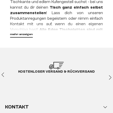
Tischkante und edlem Kufengestell suchst - bei uns
kannst du dir deinen
Tisch ganz einfach selbst
zusammenstellen
! Lass dich von unseren
Produktanregungen begeistern oder nimm einfach
Kontakt mit uns auf, wenn du einen eigenen
Vorschlag hast!
Alle Edge Tischplatten sind mit
verschiedenen Gestelltypen kombinierbar!
mehr anzeigen
Kreieren wir gemeinsam einen Tisch und
anschließend ein ganzes Königreich!
KOSTENLOSER VERSAND & RÜCKVERSAND
Das neue Edge Tischsystem
Bei den ersten Überlegungen zu unseren neuen
Esstischen stand eines von Anfang an fest: es geht
uns um Vielfalt. Immer wieder haben uns
Kundenwünsche rund um das wichtigste Möbel im
Esszimmer erreicht. Oft waren es nur Kleinigkeiten,
KONTAKT
die Kunden gerne an bestimmten Produkten anders