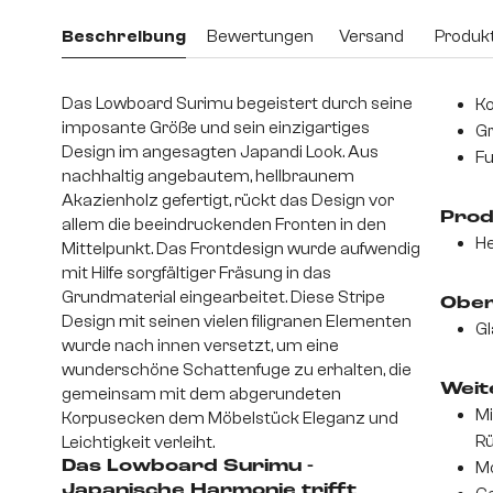
Beschreibung
Bewertungen
Versand
Produkt
Das Lowboard Surimu begeistert durch seine
Ko
imposante Größe und sein einzigartiges
Gr
Design im angesagten Japandi Look. Aus
Fu
nachhaltig angebautem, hellbraunem
Akazienholz gefertigt, rückt das Design vor
Prod
allem die beeindruckenden Fronten in den
He
Mittelpunkt. Das Frontdesign wurde aufwendig
mit Hilfe sorgfältiger Fräsung in das
Grundmaterial eingearbeitet. Diese Stripe
Ober
Design mit seinen vielen filigranen Elementen
Gl
wurde nach innen versetzt, um eine
wunderschöne Schattenfuge zu erhalten, die
Weite
gemeinsam mit dem abgerundeten
Mi
Korpusecken dem Möbelstück Eleganz und
Rü
Leichtigkeit verleiht.
Das Lowboard Surimu -
Mo
Japanische Harmonie trifft