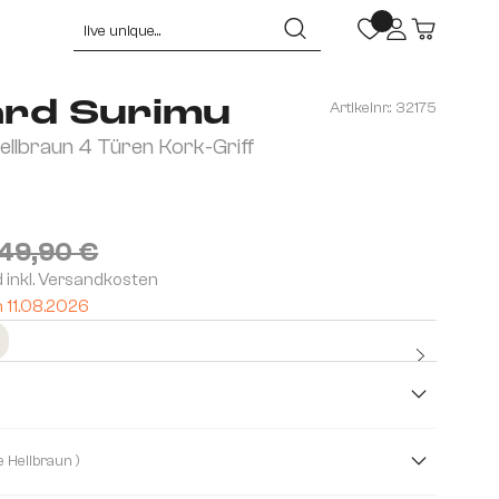
rd Surimu
Artikelnr.:
32175
llbraun 4 Türen Kork-Griff
149,90 €
d inkl. Versandkosten
m 11.08.2026
Kostenlo
Premium
m
( Fuß Akazie Hellbraun )