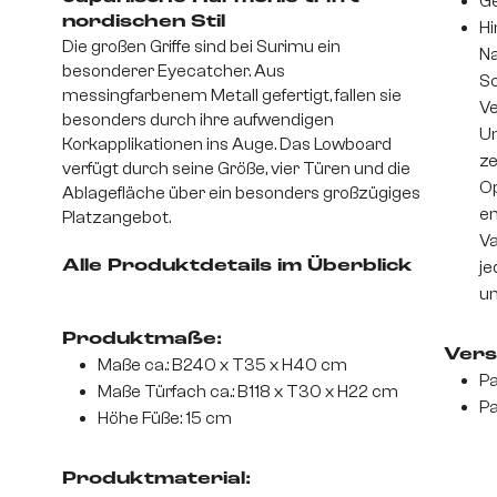
Ge
nordischen Stil
Hi
Die großen Griffe sind bei Surimu ein
Na
besonderer Eyecatcher. Aus
S
messingfarbenem Metall gefertigt, fallen sie
Ve
besonders durch ihre aufwendigen
Un
Korkapplikationen ins Auge. Das Lowboard
ze
verfügt durch seine Größe, vier Türen und die
Op
Ablagefläche über ein besonders großzügiges
en
Platzangebot.
Va
Alle Produktdetails im Überblick
je
un
Produktmaße:
Vers
Maße ca.: B240 x T35 x H40 cm
Pa
Maße Türfach ca.: B118 x T30 x H22 cm
Pa
Höhe Füße: 15 cm
Produktmaterial: