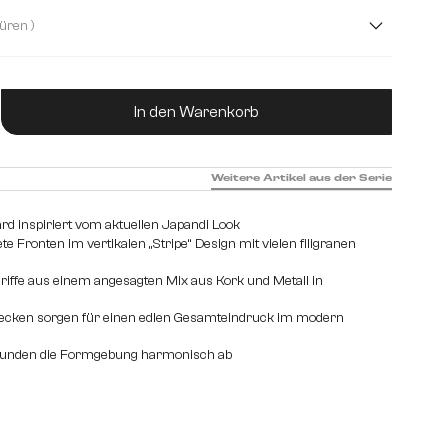
( 4 Türen )
en, 2 Fächer
ukt Anzahl: Gib den gewünschten Wert ein od
In den Warenkorb
Weitere Artikel aus der Serie
rd inspiriert vom aktuellen Japandi Look
e Fronten im vertikalen „Stripe“ Design mit vielen filigranen
iffe aus einem angesagten Mix aus Kork und Metall in
ecken sorgen für einen edlen Gesamteindruck im modern
l
runden die Formgebung harmonisch ab