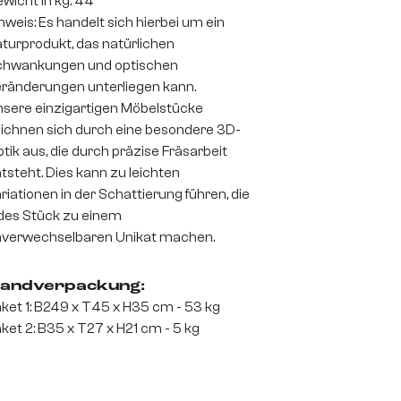
wicht in kg: 44
nweis: Es handelt sich hierbei um ein
turprodukt, das natürlichen
chwankungen und optischen
ränderungen unterliegen kann.
sere einzigartigen Möbelstücke
ichnen sich durch eine besondere 3D-
tik aus, die durch präzise Fräsarbeit
tsteht. Dies kann zu leichten
riationen in der Schattierung führen, die
des Stück zu einem
verwechselbaren Unikat machen.
andverpackung:
ket 1: B249 x T45 x H35 cm - 53 kg
ket 2: B35 x T27 x H21 cm - 5 kg