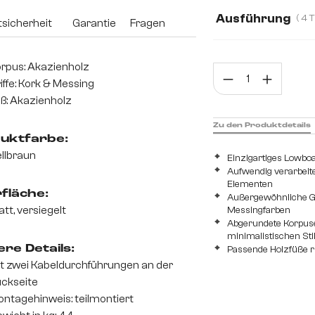
Ausführung
sicherheit
Garantie
Fragen
4 Türen
4 Tür
rpus: Akazienholz
Prod
iffe: Kork & Messing
ß: Akazienholz
Zu den Produktdetails
uktfarbe:
llbraun
Einzigartiges Lowboa
Aufwendig verarbeitet
Elementen
fläche:
Außergewöhnliche Gr
att, versiegelt
Messingfarben
Abgerundete Korpus
minimalistischen Sti
re Details:
Passende Holzfüße 
t zwei Kabeldurchführungen an der
ckseite
ntagehinweis: teilmontiert