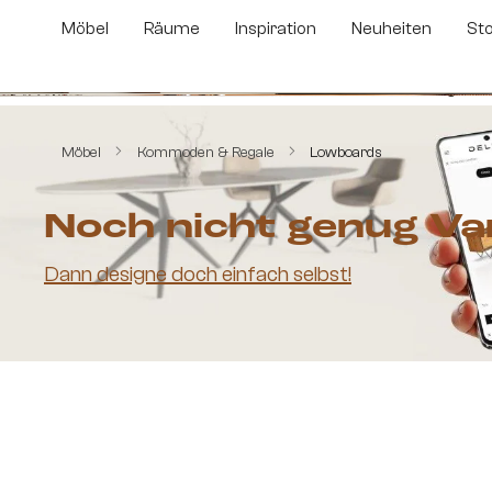
m Hauptinhalt springen
Zur Suche springen
Zur Hauptnavigation springen
Möbel
Räume
Inspiration
Neuheiten
St
Bildergalerie überspringen
Möbel
Kommoden & Regale
Lowboards
Noch nicht genug Va
Dann designe doch einfach selbst!