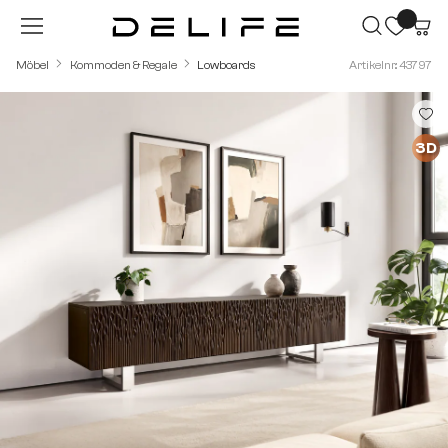
Zum Hauptinhalt springen
Möbel
Kommoden & Regale
Lowboards
Artikelnr.: 43797
Bildergalerie überspringen
3D