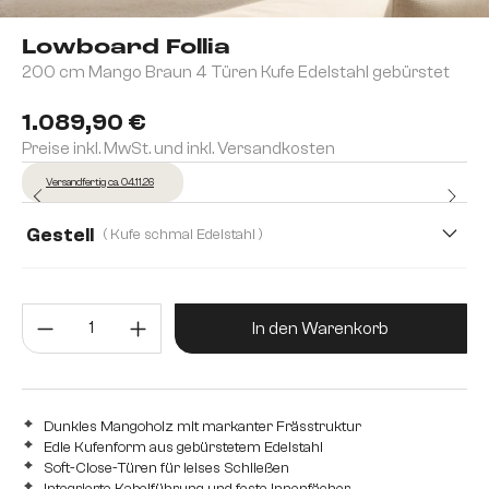
Lowboard Follia
200 cm Mango Braun 4 Türen Kufe Edelstahl gebürstet
1.089,90 €
Preise inkl. MwSt. und inkl. Versandkosten
Versandfertig ca. 04.11.26
Gestell
( Kufe schmal Edelstahl )
Produkt Anzahl: Gib den gewünsc
In den Warenkorb
Dunkles Mangoholz mit markanter Frässtruktur
Edle Kufenform aus gebürstetem Edelstahl
Soft-Close-Türen für leises Schließen
Integrierte Kabelführung und feste Innenfächer