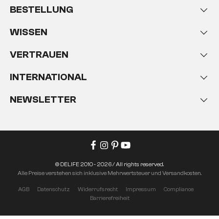
BESTELLUNG
WISSEN
VERTRAUEN
INTERNATIONAL
NEWSLETTER
© DELIFE 2010 - 2026 / All rights reserved.
Alle Preise verstehen sich inklusive Mehrwertsteuer und Versandkosten.
AGB
Datenschutz
Widerrufsrecht
Impressum
Compliance
Barrierefreiheit