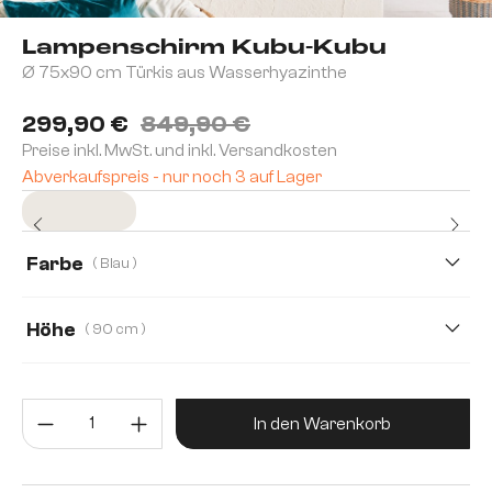
Lampenschirm Kubu-Kubu
Ø 75x90 cm Türkis aus Wasserhyazinthe
299,90 €
849,90 €
Preise inkl. MwSt. und inkl. Versandkosten
Abverkaufspreis - nur noch 3 auf Lager
Sofort versandfertig
Farbe
( Blau )
Höhe
( 90 cm )
75 cm
90 cm
120 cm
Produkt Anzahl: Gib den gewünsc
In den Warenkorb