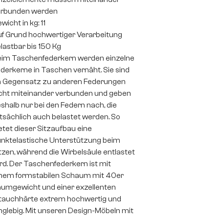
erbunden werden
wicht in kg: 11
f Grund hochwertiger Verarbeitung
lastbar bis 150 Kg
im Taschenfederkern werden einzelne
derkerne in Taschen vernäht. Sie sind
 Gegensatz zu anderen Federungen
cht miteinander verbunden und geben
shalb nur bei den Federn nach, die
tsächlich auch belastet werden. So
etet dieser Sitzaufbau eine
nktelastische Unterstützung beim
tzen, während die Wirbelsäule entlastet
rd. Der Taschenfederkern ist mit
nem formstabilen Schaum mit 40er
umgewicht und einer exzellenten
auchhärte extrem hochwertig und
nglebig. Mit unseren Design-Möbeln mit