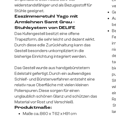
widerstandsfähiger und als Bezugsstoff für
v
Stühle geeignet.
Ge
Esszimmerstuhl Yago mit
Au
Armlehnen Samt Grau -
be
Stuhlsystem von DELIFE
Be
Das Kufengestell besitzt eine offene
Fe
Trapezform, die sehr leicht und dezent wirkt.
im
Durch diese edle Zurückhaltung kann das
ni
Gestell besonders unkompliziert in die
de
bisherige Einrichtung integriert werden.
ta
Das Gestell wurde aus handgebürstetem
bi
Edelstahl gefertigt. Durch ein aufwendiges
pu
Schleif- und Bürstenverfahren entsteht eine
Si
relativ raue Oberfläche mit vielen kleinen
wi
Polierspuren. Diese sorgen für einen
ei
unglaublich schönen Glanz und schützen das
Ra
Material vor Rost und Verschleiß.
St
Produktmaße:
la
Maße ca.: B60 x T62 x H91 cm