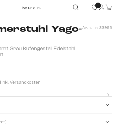
merstuhl Yago-
Artikelnr.:
33996
mt Grau Kufengestell Edelstahl
rn
d inkl. Versandkosten
Kostenlo
Premium
( Samt )