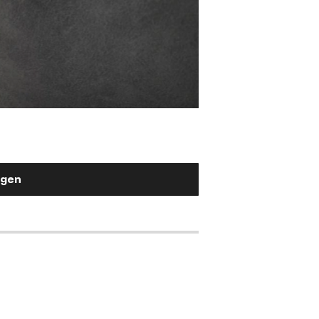
Stuhlgriff Flex-Ru
Metall Effektlackierung Titan
2,90 €
ügen