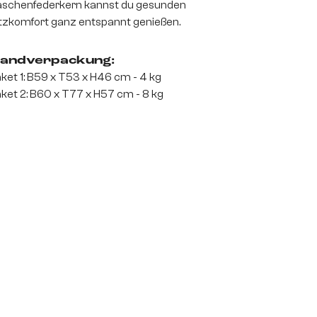
schenfederkern kannst du gesunden
tzkomfort ganz entspannt genießen.
andverpackung:
ket 1: B59 x T53 x H46 cm - 4 kg
ket 2: B60 x T77 x H57 cm - 8 kg