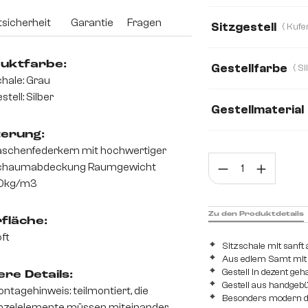
Samt
Struktur
sicherheit
Garantie
Fragen
Sitzgestell
Echt Leder
Mik
uktfarbe:
Gestellfarbe
Teddystoff
Web
hale: Grau
stell: Silber
Gestellmaterial
terung:
Edelstahl gebürst
schenfederkern mit hochwertiger
Prod
chaumabdeckung Raumgewicht
0kg/m3
Zu den Produktdetails
fläche:
ft
Sitzschale mit sanf
Aus edlem Samt mit
Gestell in dezent ge
re Details:
Gestell aus handgeb
ntagehinweis: teilmontiert, die
Besonders modern d
nzelelemente müssen miteinander