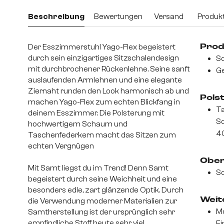
Beschreibung
Bewertungen
Versand
Produkt
Der Esszimmerstuhl Yago-Flex begeistert
Prod
durch sein einzigartiges Sitzschalendesign
Sc
mit durchbrochener Rückenlehne. Seine sanft
Ge
auslaufenden Armlehnen und eine elegante
Ziernaht runden den Look harmonisch ab und
Pols
machen Yago-Flex zum echten Blickfang in
Ta
deinem Esszimmer. Die Polsterung mit
S
hochwertigem Schaum und
4
Taschenfederkern macht das Sitzen zum
echten Vergnügen
Ober
Mit Samt liegst du im Trend! Denn Samt
So
begeistert durch seine Weichheit und eine
besonders edle, zart glänzende Optik. Durch
Weite
die Verwendung moderner Materialien zur
Mo
Samtherstellung ist der ursprünglich sehr
empfindliche Stoff heute sehr viel
Ei