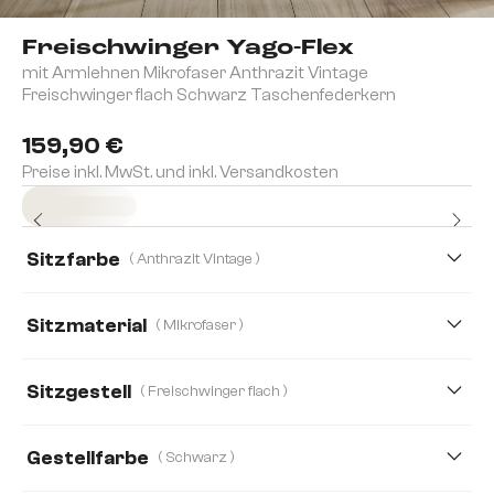
Freischwinger Yago-Flex
mit Armlehnen Mikrofaser Anthrazit Vintage
Freischwinger flach Schwarz Taschenfederkern
159,90 €
Preise inkl. MwSt. und inkl. Versandkosten
Sofort versandfertig
Sitzfarbe
( Anthrazit Vintage )
Sitzmaterial
( Mikrofaser )
Mikrofaser
Boucle
Bouclé Soft
Chenille
Sitzgestell
( Freischwinger flach )
Echt Leder
Mikrofaser/Bouclé
Plüsch
Gestellfarbe
( Schwarz )
Samt
Strukturstoff Soft
Teddystoff