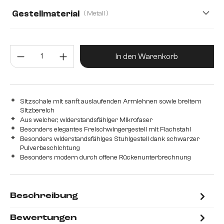
Webstoff Soft
Gestellmaterial
( Metall )
Metall
Edelstahl gebürstet
Edelstahl graphit
Produkt Anzahl: Gib den gewünsc
Eiche
Holz
In den Warenkorb
Sitzschale mit sanft auslaufenden Armlehnen sowie breitem
Sitzbereich
Aus weicher, widerstandsfähiger Mikrofaser
Besonders elegantes Freischwingergestell mit Flachstahl
Besonders widerstandsfähiges Stuhlgestell dank schwarzer
Pulverbeschichtung
Besonders modern durch offene Rückenunterbrechnung
Beschreibung
Bewertungen