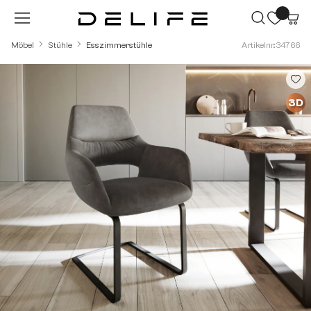
Zum Hauptinhalt springen
Möbel
Stühle
Esszimmerstühle
Artikelnr.: 34766
Bildergalerie überspringen
3D