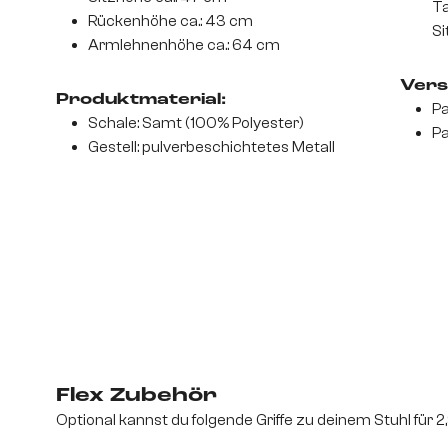
Ta
Rückenhöhe ca.: 43 cm
Si
Armlehnenhöhe ca.: 64 cm
Vers
Produktmaterial:
Pa
Schale: Samt (100% Polyester)
Pa
Gestell: pulverbeschichtetes Metall
Flex Zubehör
Optional kannst du folgende Griffe zu deinem Stuhl für 