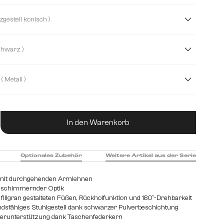
mt
Strukturstoff Soft
Boucle
Bouclé Soft
( Kreuzgestell konisch )
Echt Leder
Mikrofaser/Bouclé
( Schwarz )
, Mikrofaser
Plüsch
Teddystoff
( Metall )
hl gebürstet
Edelstahl graphit
Eiche
Holz
ukt Anzahl: Gib den gewünschten Wert ein od
In den Warenkorb
Optionales Zubehör
Weitere Artikel aus der Serie
e mit durchgehenden Armlehnen
 schimmernder Optik
 filigran gestalteten Füßen, Rückholfunktion und 180°-Drehbarkeit
dsfähiges Stuhlgestell dank schwarzer Pulverbeschichtung
perunterstützung dank Taschenfederkern