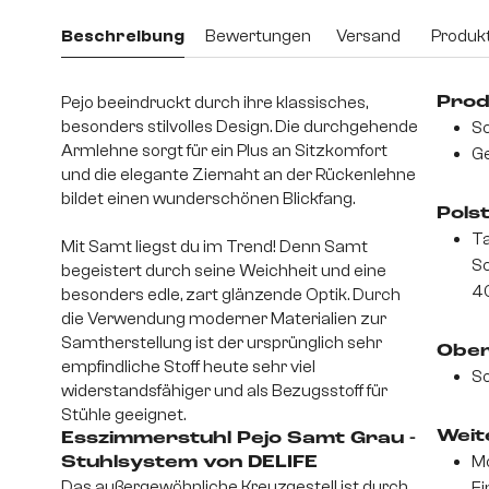
Beschreibung
Bewertungen
Versand
Produkt
Pejo beeindruckt durch ihre klassisches,
Prod
besonders stilvolles Design. Die durchgehende
Sc
Armlehne sorgt für ein Plus an Sitzkomfort
Ge
und die elegante Ziernaht an der Rückenlehne
bildet einen wunderschönen Blickfang.
Pols
Ta
Mit Samt liegst du im Trend! Denn Samt
S
begeistert durch seine Weichheit und eine
4
besonders edle, zart glänzende Optik. Durch
die Verwendung moderner Materialien zur
Samtherstellung ist der ursprünglich sehr
Ober
empfindliche Stoff heute sehr viel
So
widerstandsfähiger und als Bezugsstoff für
Stühle geeignet.
Weite
Esszimmerstuhl Pejo Samt Grau -
Mo
Stuhlsystem von DELIFE
Das außergewöhnliche Kreuzgestell ist durch
Ei