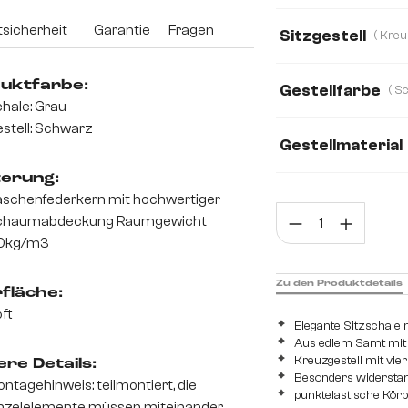
Mikrofaser
Sa
sicherheit
Garantie
Fragen
Sitzgestell
Chenille
Cord
uktfarbe:
Gestellfarbe
Mikrofaser/Bouclé
hale: Grau
stell: Schwarz
Webstoff Soft
Gestellmaterial
terung:
Metall
Edelsta
schenfederkern mit hochwertiger
Prod
chaumabdeckung Raumgewicht
0kg/m3
Zu den Produktdetails
fläche:
ft
Elegante Sitzschal
Aus edlem Samt mit
Kreuzgestell mit vier
re Details:
Besonders widerstan
ntagehinweis: teilmontiert, die
punktelastische Kör
nzelelemente müssen miteinander