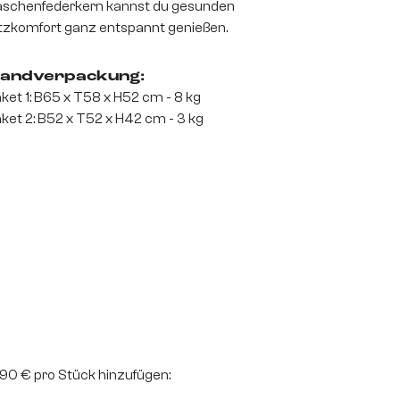
schenfederkern kannst du gesunden
tzkomfort ganz entspannt genießen.
andverpackung:
ket 1: B65 x T58 x H52 cm - 8 kg
ket 2: B52 x T52 x H42 cm - 3 kg
2,90 € pro Stück hinzufügen: