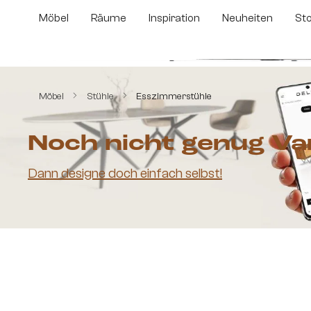
m Hauptinhalt springen
Zur Suche springen
Zur Hauptnavigation springen
Möbel
Räume
Inspiration
Neuheiten
St
Bildergalerie überspringen
Möbel
Stühle
Esszimmerstühle
Noch nicht genug Va
Dann designe doch einfach selbst!