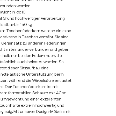
erbunden werden
wicht in kg: 10
f Grund hochwertiger Verarbeitung
lastbar bis 150 kg
im Taschenfederkern werden einzelne
derkerne in Taschen vernäht. Sie sind
 Gegensatz zu anderen Federungen
cht miteinander verbunden und geben
shalb nur bei den Federn nach, die
tsächlich auch belastet werden. So
etet dieser Sitzaufbau eine
nktelastische Unterstützung beim
tzen, während die Wirbelsäule entlastet
rd. Der Taschenfederkern ist mit
nem formstabilen Schaum mit 40er
umgewicht und einer exzellenten
auchhärte extrem hochwertig und
nglebig. Mit unseren Design-Möbeln mit