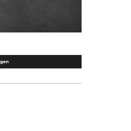
Stuhlgriff Flex-Fla
Metall Schwarz
2,90 €
ügen