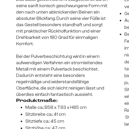
seine sanft konisch geschwungene Form mit
v
den nach unten abknickenden Beinen ein
Ge
absoluter Blickfang. Durch seine vier Füße ist
Au
das Gestell besonders standhaft und sorgt
be
mit praktischer Rückholfunktion und einer
Be
Drehbarkeit von 180 Grad für einmaligen
Fe
Komfort.
im
ni
Bei der Pulverbeschichtung wird in einem
de
aufwendigen Verfahren ein stromleitendes
ta
Metall mit einem Pulverlack beschichtet.
Dadurch entsteht eine besonders
bi
regelmäßige und widerstandsfähige
pu
Oberfläche, die sich leicht reinigen lässt und
Si
überdies einfach fantastisch aussieht.
wi
Produktmaße:
ei
Maße ca.: B58 x T63 x H85 cm
Ra
Sitzbreite ca.: 41 cm
St
Sitztiefe ca.: 45 cm
la
Sitzhöhe ca.: 47 cm