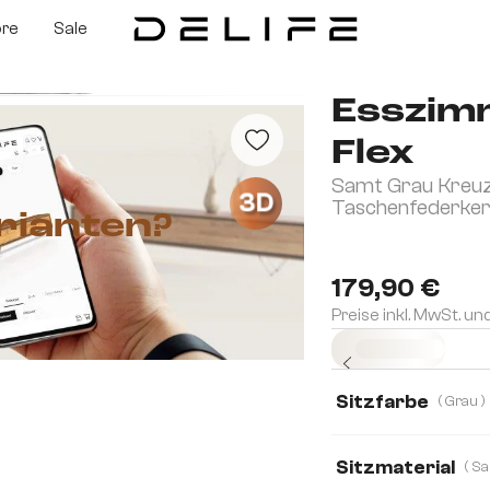
ore
Sale
Esszim
Flex
Samt Grau Kreuz
3D
Taschenfederke
rianten?
179,90 €
Preise inkl. MwSt. un
Sofort versandfertig
Sitzfarbe
( Grau )
Sitzmaterial