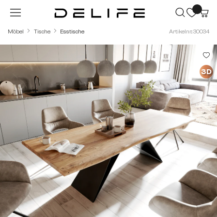
Zum Hauptinhalt springen
Möbel
Tische
Esstische
Artikelnr.: 30034
Bildergalerie überspringen
3D