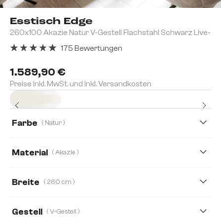
Esstisch Edge
260x100 Akazie Natur V-Gestell Flachstahl Schwarz Live-
175 Bewertungen
Durchschnittliche Bewertung von 4.91 von 5 Sternen
1.589,90 €
Preise inkl. MwSt. und inkl. Versandkosten
Sofort versandfertig
Farbe
( Natur )
Material
( Akazie )
Akazie
Eiche
Breite
( 260 cm )
260 cm
140 cm
160 cm
180 cm
Gestell
( V-Gestell )