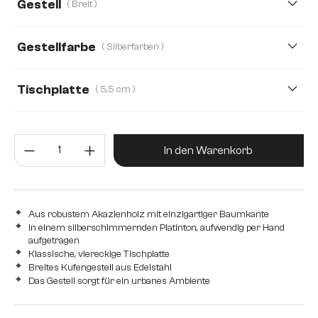
Gestell
( Breit )
140 cm
160 cm
180 cm
240 cm
Gestellfarbe
( Silberfarben )
280 cm
Tischplatte
( 5,5 cm )
3,5 cm
5,5 cm
2,5 cm
4,0 cm
5,0 cm
Produkt Anzahl: Gib den gewünsc
In den Warenkorb
Aus robustem Akazienholz mit einzigartiger Baumkante
In einem silberschimmernden Platinton, aufwendig per Hand
aufgetragen
Klassische, viereckige Tischplatte
Breites Kufengestell aus Edelstahl
Das Gestell sorgt für ein urbanes Ambiente