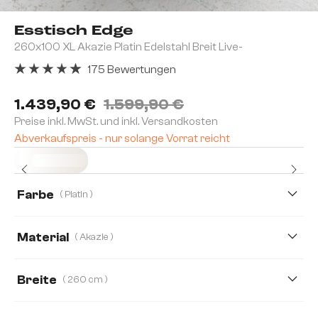
Esstisch Edge
260x100 XL Akazie Platin Edelstahl Breit Live-
175 Bewertungen
Durchschnittliche Bewertung von 4.91 von 5 Sternen
1.439,90 €
1.599,90 €
Preise inkl. MwSt. und inkl. Versandkosten
Abverkaufspreis - nur solange Vorrat reicht
Sofort versandfertig
Farbe
( Platin )
Material
( Akazie )
Akazie
Eiche
Breite
( 260 cm )
200 cm
220 cm
260 cm
300 cm