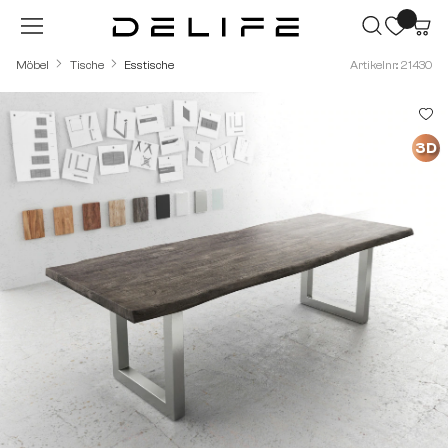
Zum Hauptinhalt springen
Möbel
Tische
Esstische
Artikelnr.: 21430
Bildergalerie überspringen
3D