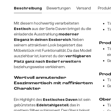
Beschreibung
Bewertungen
Versand
Produkt
Mit diesem hochwertig verarbeiteten
Ti
Esstisch
aus der Serie Daven bringst du die
Ti
einladende Ausstrahlung
moderner
Eleganz in deinen Essbereich
. Neben
Prod
seinem attraktiven Look begeistert das
Ti
Möbelstück mit Funktionalität. Da das Modell
ei
ausziehbar ist, kannst du den
verfügbaren
Ge
Platz ganz nach Bedarf erweitern
beziehungsweise verkleinern.
Prod
Wertvoll anmutender
Ti
Esszimmertisch mit raffiniertem
Ge
Charakter
Ein Highlight des
Esstisches Daven
ist sein
Ober
gebürstetes
Edelstahlgestell
, das in
Ti
mattem Silber schimmert. Der Glanz bringt