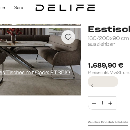
ore
Sale
Esstis
160/200x90 cm K
ausziehbar
1.689,90 €
ines Tisches mit Code: ETSB10
Preise inkl. MwSt. un
Sofort versandfertig
Prod
Zu den Produktdetails