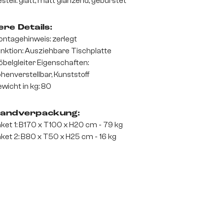
stell: glatt, matt glänzend, gebürstet
re Details:
ntagehinweis: zerlegt
nktion: Ausziehbare Tischplatte
belgleiter Eigenschaften:
henverstellbar, Kunststoff
wicht in kg: 80
andverpackung:
ket 1: B170 x T100 x H20 cm - 79 kg
ket 2: B80 x T50 x H25 cm - 16 kg