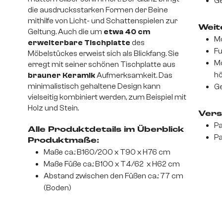
Ge
die ausdrucksstarken Formen der Beine
mithilfe von Licht- und Schattenspielen zur
Weite
Geltung. Auch die um
etwa 40 cm
Mo
erweiterbare Tischplatte
des
Fu
Möbelstückes erweist sich als Blickfang. Sie
Mö
erregt mit seiner schönen Tischplatte aus
hö
brauner Keramik
Aufmerksamkeit. Das
minimalistisch gehaltene Design kann
Ge
vielseitig kombiniert werden, zum Beispiel mit
Holz und Stein.
Vers
Pa
Alle Produktdetails im Überblick
Pa
Produktmaße:
Maße ca.: B160/200 x T90 x H76 cm
Maße Füße ca.: B100 x T4/62 x H62 cm
Abstand zwischen den Füßen ca.: 77 cm
(Boden)