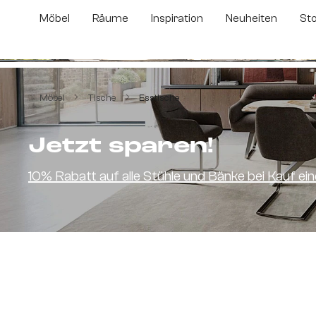
m Hauptinhalt springen
Zur Suche springen
Zur Hauptnavigation springen
Möbel
Räume
Inspiration
Neuheiten
St
Bildergalerie überspringen
Möbel
Tische
Esstische
Jetzt sparen!
10% Rabatt auf alle Stühle und Bänke bei Kauf e