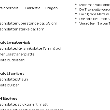
Moderner Ausziehtis
sicherheit
Garantie
Fragen
Die Tischplatte wurd
Die filigrane Platte 
Der helle Braunton fü
schplattenüberstände ca.: 53 cm
Vergrößern Sie den 
schplattenstärke ca.: 1 cm
uktmaterial:
schplatte: Keramikplatte (3mm) auf
ner Glasträgerplatte
stell: Edelstahl
uktfarbe:
schplatte: Braun
stell: Silber
fläche:
schplatte: strukturiert, matt