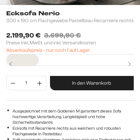
Ecksofa Nerio
300 x 190 cm Flachgewebe Pastellblau Recamiere rechts
2.199,90 €
3.699,90 €
Preise inkl. MwSt. und inkl. Versandkosten
Abverkaufspreis - nur noch 1 auf Lager
Sofort versandfertig
Produkt Anzahl: Gib den gewünsc
In den Warenkorb
Ausgezeichnet mit dem Goldenen M garantiert dieses Sofa
hochwertige Verarbeitung, Langlebigkeit und hohe
Sicherheitsstandards
Ecksofa mit Recamiere rechts aus weichem und robusten
Flachgewebe in Pastelblau
Soft gepolsterte klappbare Armlehne inklusive Flatterkissen mit