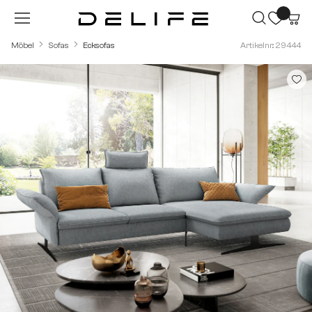
Zum Hauptinhalt springen
Möbel
Sofas
Ecksofas
Artikelnr.: 29444
Bildergalerie überspringen