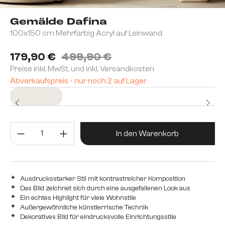
Gemälde Dafina
100x150 cm Mehrfarbig Acryl auf Leinwand
179,90 €
499,90 €
Preise inkl. MwSt. und inkl. Versandkosten
Abverkaufspreis - nur noch 2 auf Lager
Sofort versandfertig
Produkt Anzahl: Gib den gewünsc
In den Warenkorb
Ausdrucksstarker Stil mit kontrastreicher Komposition
Das Bild zeichnet sich durch eine ausgefallenen Look aus
Ein echtes Highlight für viele Wohnstile
Außergewöhnliche künstlerrische Technik
Dekoratives Bild für eindrucksvolle Einrichtungsstile