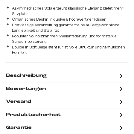
Strukturstoff Soft, Kunststoff
Asymmetrisches Sofa erzeugt klassische Eleganz bietet mehr
Sitzplatz
Organisches Design inklusive 8 hochwertiger Kissen
Erstklassige Verarbeitung garantiert eine außergewöhnliche
Langlebigkeit und Stabilität
Robuster Vollholzrahmen, Wellenfederung und formstabile
Schaumpolsterung
Bouclé in Soft Beige steht für stilvolle Struktur und gemütlichen
Komfort
Beschreibung
Bewertungen
Versand
Produktsicherheit
Garantie