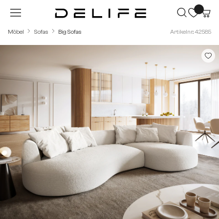
Zum Hauptinhalt springen
Möbel
Sofas
Big Sofas
Artikelnr.: 42585
Bildergalerie überspringen