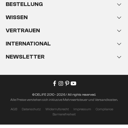
BESTELLUNG
WISSEN
VERTRAUEN
INTERNATIONAL
NEWSLETTER
© DELIFE 2010 - 2026 / All rights reserved.
Alle Preise verstehen sich inklusive Mehrwertsteuer und Versandkosten.
AGB
Datenschutz
Widerrufsrecht
Impressum
Compliance
Barrierefreiheit