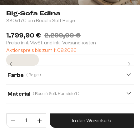
Big-Sofa Edina
330x170 cm Bouclé Soft Beige
1.799,90 €
2.299,90 €
Preise inkl. MwSt. und inkl. Versandkosten
Aktionspreis bis zum 11.08.2026
Sofort versandfertig
Farbe
( Beige )
Material
( Bouclé Soft, Kunststoff )
Bouclé Soft, Kunststoff
Cord
Produkt Anzahl: Gib den gewünsc
Teddystoff, Kunststoff
Webstoff Soft, Kunststoff
In den Warenkorb
Boucle
Mikrofaserstoff
Plüsch, Kunststoff