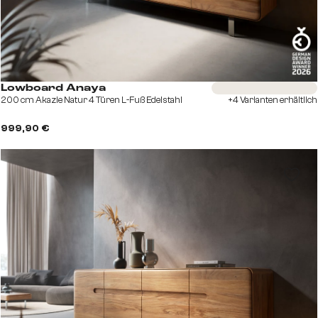
Sofort versandfertig
Lowboard Anaya
200 cm Akazie Natur 4 Türen L-Fuß Edelstahl
+4 Varianten erhältlich
999,90 €