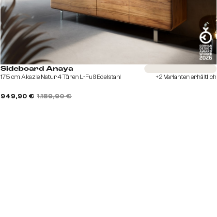
Sofort versandfertig
Sideboard Anaya
175 cm Akazie Natur 4 Türen L-Fuß Edelstahl
+2 Varianten erhältlich
949,90 €
1.189,90 €