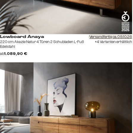
Versandfertig ca. 09.10.26
Lowboard Anaya
220 cm Akazie Natur 4 Türen 2 Schubladen L-Fuß
+4 Varianten erhältlich
Edelstahl
ab
1.089,90 €