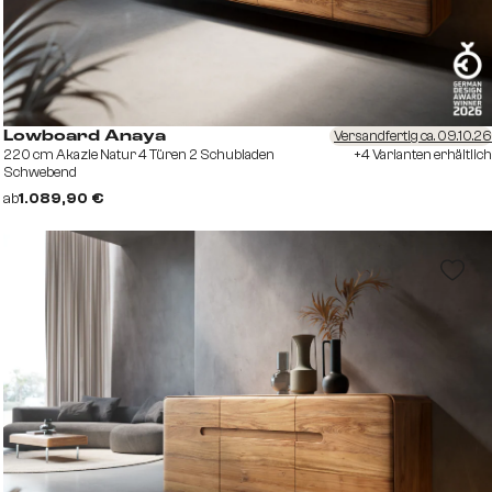
Versandfertig ca. 09.10.26
Lowboard Anaya
220 cm Akazie Natur 4 Türen 2 Schubladen
+4 Varianten erhältlich
Schwebend
ab
1.089,90 €