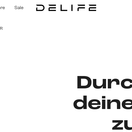
ore
Sale
R
Durc
dein
z