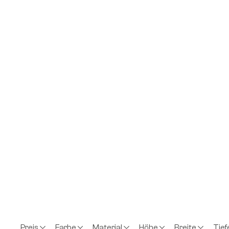
Preis
Farbe
Material
Höhe
Breite
Tief