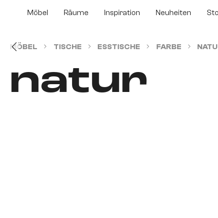
m Hauptinhalt springen
Zur Suche springen
Zur Hauptnavigation springen
Möbel
Räume
Inspiration
Neuheiten
St
MÖBEL
TISCHE
ESSTISCHE
FARBE
NATU
natur