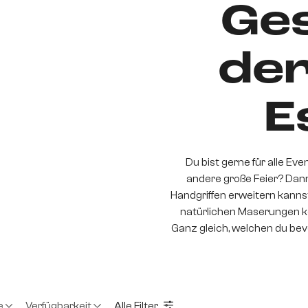
Ge
der
E
Du bist gerne für alle Eve
andere große Feier? Dann
Handgriffen erweitern kannst
natürlichen Maserungen kön
Ganz gleich, welchen du bevo
e
Verfügbarkeit
Alle Filter