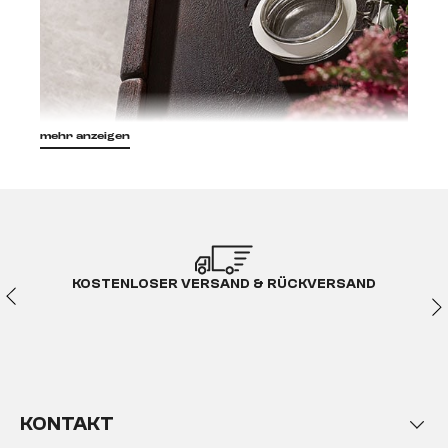
mehr anzeigen
Das Sandstrahlen ist nicht nur zum Reinigen von
Metall sehr gut geeignet, es ist auch in der Lage
massive Holzmöbel noch schöner und intensiver zu
machen. In der Regel wird das Sandstrahlen zum
Entfernen alter Lacke oder kleinerer
KOSTENLOSER VERSAND & RÜCKVERSAND
Verwitterungsschäden genutzt. Bei unseren Möbeln
aus Akazie im Farbton Tabak nutzen wir zum
Beispiel das Sandstrahlverfahren,
um die elegante
Maserung noch mehr hervorzuheben und
dem gesamten Möbelstück im Kolonialstil sehr
plastische Struktur zu verleihen
. Diese macht
KONTAKT
aus den tiefbraunen Möbeln nicht nur ein optisches,
sondern vor allem auch
ein sinnliches haptisches