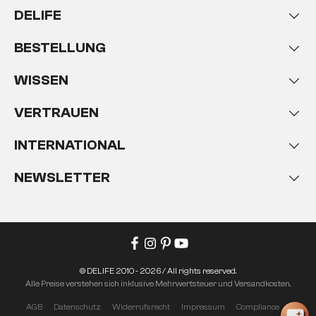
DELIFE
Erlebnis
. Heutzutage wird nicht mehr, wie früher
üblich, Quarzsand zum Bestrahlen von Oberflächen
verwendet. Die daraus resultierende
BESTELLUNG
Feinstaubbelastung ist sehr hoch und der Sand ist
weit weniger effektiv ist als moderne Strahlmittel
WISSEN
wie Glasstrahlperlen, Schrot oder Trockeneis. In der
Möbelindustrie greift man besonders gern auf die
VERTRAUEN
Glasperlen zurück. Sie sind in verschiedenen
Körnungen erhältlich und hart genug, um weichere
INTERNATIONAL
Holzpartien leicht abzutragen, während die härteren
erhalten bleiben und stärker in den Vordergrund
NEWSLETTER
rücken. Als Faustregel gilt bei Sandstrahlen von
Holzoberflächen,
umso kleiner die Körnung,
umso ausdrucksstärker der Effekt
.
© DELIFE 2010 - 2026 / All rights reserved.
Alle Preise verstehen sich inklusive Mehrwertsteuer und Versandkosten.
AGB
Datenschutz
Widerrufsrecht
Impressum
Compliance