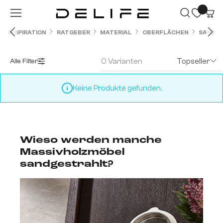
Zum Hauptinhalt springen
INSPIRATION
RATGEBER
MATERIAL
OBERFLÄCHEN
SANDG
0 Varianten
Topseller
Alle Filter
Keine Produkte gefunden.
Wieso werden manche
Massivholzmöbel
sandgestrahlt?