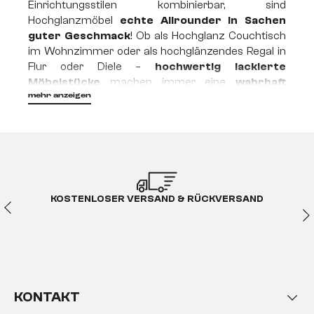
Einrichtungsstilen kombinierbar, sind
Hochglanzmöbel
echte Allrounder in Sachen
guter Geschmack
! Ob als Hochglanz Couchtisch
im Wohnzimmer oder als hochglänzendes Regal in
Flur oder Diele –
hochwertig lackierte
Möbelstücke
machen immer eine
wahrhaft
strahlende Figur
!
mehr anzeigen
Wie werden
Hochglanzoberflächen
hergestellt?
KOSTENLOSER VERSAND & RÜCKVERSAND
Es gibt zwei Arten, moderne Hochglanzflächen
herzustellen: Entweder das Trägermaterial, heute
meist Span-, mitteldichte Holzfaserplatte aber auch
Kunststoff oder Fiberglas, wird mit einer glänzenden
Folie überzogen oder aber ein hochwertiger Lack (in
der modernen Möbelindustrie meist Acryllack) wird
KONTAKT
in mehreren Schichten aufgetragen und in einem