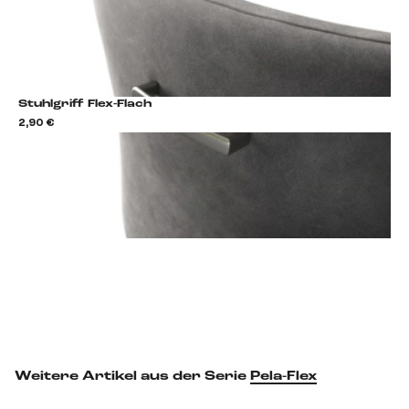
Stuhlgriff Flex-Flach
2,90 €
2,9
Stuhlgriff hinzufügen
Weitere Artikel aus der Serie
Pela-Flex