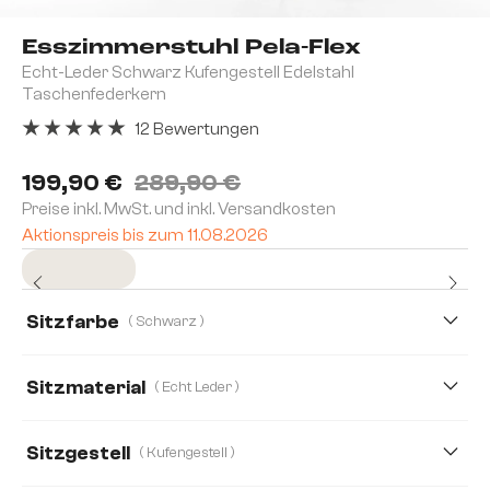
Esszimmerstuhl Pela-Flex
Echt-Leder Schwarz Kufengestell Edelstahl
Taschenfederkern
12 Bewertungen
Durchschnittliche Bewertung von 5 von 5 Sternen
199,90 €
289,90 €
Preise inkl. MwSt. und inkl. Versandkosten
Aktionspreis bis zum 11.08.2026
Sofort versandfertig
Sitzfarbe
( Schwarz )
Sitzmaterial
( Echt Leder )
Echt Leder
Bouclé Soft
Mikrofaser
Sitzgestell
( Kufengestell )
Strukturstoff Soft
Webstoff Soft