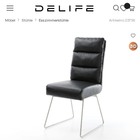
Zum Hauptinhalt springen
Möbel
Stühle
Esszimmerstühle
Artikelnr.: 23736
Bildergalerie überspringen
3D