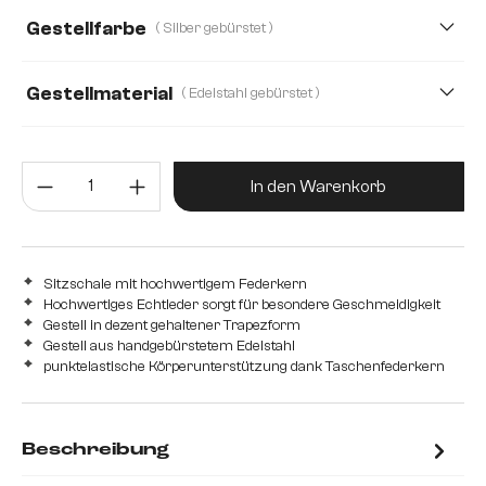
Gestellfarbe
( Silber gebürstet )
Gestellmaterial
( Edelstahl gebürstet )
Edelstahl gebürstet
Edelstahl graphit
Eiche
Produkt Anzahl: Gib den gewünsc
Holz
Metall
In den Warenkorb
Sitzschale mit hochwertigem Federkern
Hochwertiges Echtleder sorgt für besondere Geschmeidigkeit
Gestell in dezent gehaltener Trapezform
Gestell aus handgebürstetem Edelstahl
punktelastische Körperunterstützung dank Taschenfederkern
Beschreibung