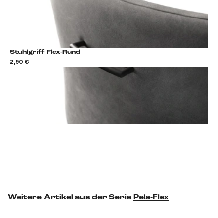
Stuhlgriff Flex-Rund
2,90 €
2,9
Stuhlgriff hinzufügen
Weitere Artikel aus der Serie
Pela-Flex