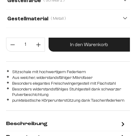
Gestellfarbe
( Schwarz )
Gestellmaterial
( Metall )
Metall
Edelstahl gebürstet
Edelstahl graphit
Produkt Anzahl: Gib den gewünsc
Eiche
Holz
In den Warenkorb
Sitzschale mit hochwertigem Federkern
Aus weicher, widerstandsfähiger Mikrofaser
Besonders elegantes Freischwingergestell mit Flachstahl
Besonders widerstandsfähiges Stuhlgestell dank schwarzer
Pulverbeschichtung
punktelastische Körperunterstützung dank Taschenfederkern
Beschreibung