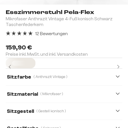
Esszimmerstuhl Pela-Flex
Mikrofaser Anthrazit Vintage 4-Fuß konisch Schwarz
Taschenfederkern
12 Bewertungen
Durchschnittliche Bewertung von 5 von 5 Sternen
159,90 €
Preise inkl. MwSt. und inkl. Versandkosten
Sofort versandfertig
Sitzfarbe
( Anthrazit Vintage )
Sitzmaterial
( Mikrofaser )
Mikrofaser
Bouclé Soft
Echt Leder
Sitzgestell
( Gestell konisch )
Strukturstoff Soft
Webstoff Soft