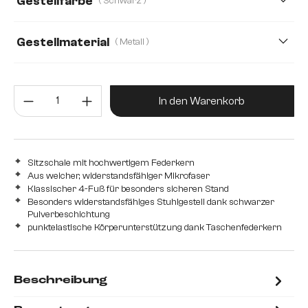
Gestellfarbe
( Schwarz )
Gestellmaterial
( Metall )
Metall
Edelstahl gebürstet
Edelstahl graphit
Produkt Anzahl: Gib den gewünsc
Eiche
Holz
In den Warenkorb
Sitzschale mit hochwertigem Federkern
Aus weicher, widerstandsfähiger Mikrofaser
Klassischer 4-Fuß für besonders sicheren Stand
Besonders widerstandsfähiges Stuhlgestell dank schwarzer
Pulverbeschichtung
punktelastische Körperunterstützung dank Taschenfederkern
Beschreibung