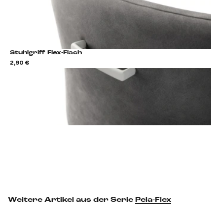
Stuhlgriff Flex-Flach
2,90 €
2,9
Stuhlgriff hinzufügen
Weitere Artikel aus der Serie
Pela-Flex