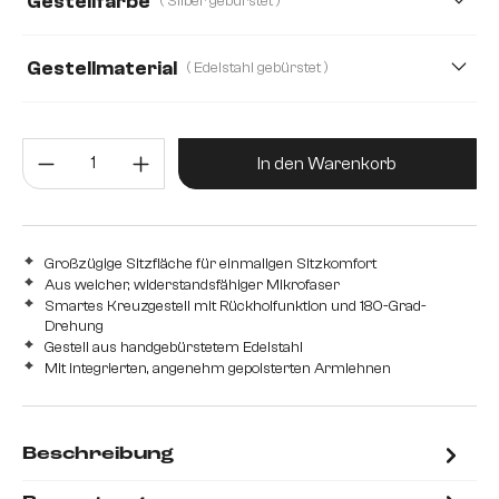
Gestellfarbe
( Silber gebürstet )
Mikrofaser/Bouclé
Plüsch
Strukturstoff Soft
Teddystoff
Webstoff Soft
Gestellmaterial
( Edelstahl gebürstet )
Edelstahl gebürstet
Edelstahl graphit
Eiche
Produkt Anzahl: Gib den gewünsc
Holz
Metall
In den Warenkorb
Großzügige Sitzfläche für einmaligen Sitzkomfort
Aus weicher, widerstandsfähiger Mikrofaser
Smartes Kreuzgestell mit Rückholfunktion und 180-Grad-
Drehung
Gestell aus handgebürstetem Edelstahl
Mit integrierten, angenehm gepolsterten Armlehnen
Beschreibung