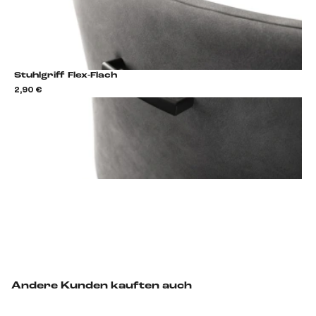
Stuhlgriff Flex-Flach
2,90 €
2,9
Stuhlgriff hinzufügen
Andere Kunden kauften auch