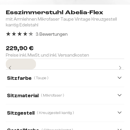
Esszimmerstuhl Abelia-Flex
mit Armlehnen Mikrofaser Taupe Vintage Kreuzgestell
kantig Edelstahl
3 Bewertungen
Durchschnittliche Bewertung von 4.33 von 5 Sternen
229,90 €
Preise inkl. MwSt. und inkl. Versandkosten
Sofort versandfertig
Sitzfarbe
( Taupe )
Sitzmaterial
( Mikrofaser )
Mikrofaser
Boucle
Bouclé Soft
Cord
Sitzgestell
( Kreuzgestell kantig )
Echt-Leder/Chenille
Echt Leder