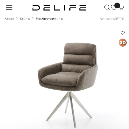
Zum Hauptinhalt springen
Möbel
Stühle
Esszimmerstühle
Artikelnr.: 25779
Bildergalerie überspringen
3D