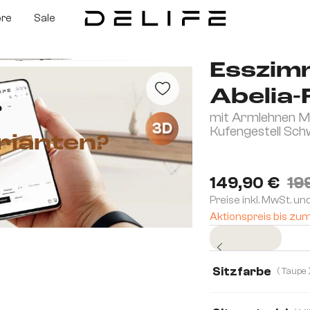
ore
Sale
Esszim
Abelia-
mit Armlehnen M
3D
Kufengestell Sc
rianten?
149,90 €
19
Preise inkl. MwSt. un
Aktionspreis bis zu
Sofort versandfertig
Sitzfarbe
( Ta