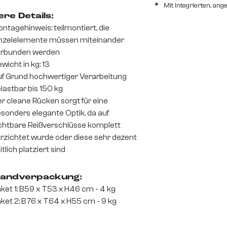
Mit integrierten, a
re Details:
ntagehinweis: teilmontiert, die
nzelelemente müssen miteinander
erbunden werden
wicht in kg: 13
f Grund hochwertiger Verarbeitung
lastbar bis 150 kg
r cleane Rücken sorgt für eine
sonders elegante Optik, da auf
chtbare Reißverschlüsse komplett
rzichtet wurde oder diese sehr dezent
itlich platziert sind
andverpackung:
ket 1: B59 x T53 x H46 cm - 4 kg
ket 2: B76 x T64 x H55 cm - 9 kg