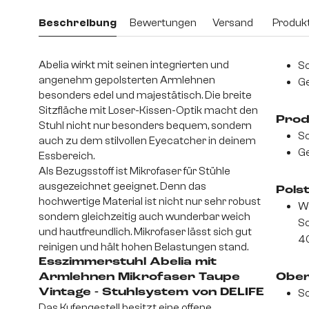
Beschreibung
Bewertungen
Versand
Produkt
Abelia wirkt mit seinen integrierten und
Sc
angenehm gepolsterten Armlehnen
Ge
besonders edel und majestätisch. Die breite
Sitzfläche mit Loser-Kissen-Optik macht den
Prod
Stuhl nicht nur besonders bequem, sondern
Sc
auch zu dem stilvollen Eyecatcher in deinem
Ge
Essbereich.
Als Bezugsstoff ist Mikrofaser für Stühle
ausgezeichnet geeignet. Denn das
Pols
hochwertige Material ist nicht nur sehr robust
We
sondern gleichzeitig auch wunderbar weich
S
und hautfreundlich. Mikrofaser lässt sich gut
4
reinigen und hält hohen Belastungen stand.
Esszimmerstuhl Abelia mit
Armlehnen Mikrofaser Taupe
Ober
Vintage - Stuhlsystem von DELIFE
So
Das Kufengestell besitzt eine offene