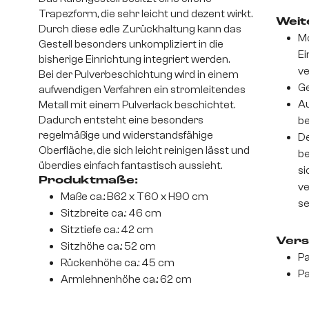
Trapezform, die sehr leicht und dezent wirkt.
Weite
Durch diese edle Zurückhaltung kann das
Mo
Gestell besonders unkompliziert in die
Ei
bisherige Einrichtung integriert werden.
v
Bei der Pulverbeschichtung wird in einem
Ge
aufwendigen Verfahren ein stromleitendes
Au
Metall mit einem Pulverlack beschichtet.
Dadurch entsteht eine besonders
be
regelmäßige und widerstandsfähige
De
Oberfläche, die sich leicht reinigen lässt und
be
überdies einfach fantastisch aussieht.
si
Produktmaße:
ve
Maße ca.: B62 x T60 x H90 cm
se
Sitzbreite ca.: 46 cm
Sitztiefe ca.: 42 cm
Vers
Sitzhöhe ca.: 52 cm
Pa
Rückenhöhe ca.: 45 cm
Pa
Armlehnenhöhe ca.: 62 cm