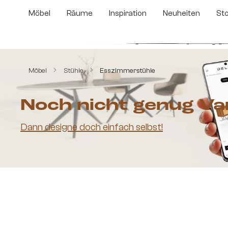
m Hauptinhalt springen
Zur Suche springen
Zur Hauptnavigation springen
Möbel
Räume
Inspiration
Neuheiten
St
Bildergalerie überspringen
Möbel
Stühle
Esszimmerstühle
Noch nicht genug Va
Dann designe doch einfach selbst!