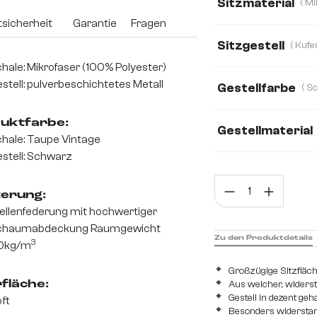
Sitzmaterial
sicherheit
Garantie
Fragen
Mikrofaser
Bou
Sitzgestell
Echt-Leder/Chenil
hale: Mikrofaser (100% Polyester)
stell: pulverbeschichtetes Metall
Gestellfarbe
Strukturstoff Soft
uktfarbe:
Gestellmaterial
hale: Taupe Vintage
stell: Schwarz
Metall
Edelsta
Prod
terung:
llenfederung mit hochwertiger
chaumabdeckung Raumgewicht
Zu den Produktdetails
3
0kg/m
Großzügige Sitzfläch
Aus weicher, widers
fläche:
Gestell in dezent ge
ft
Besonders widerstan