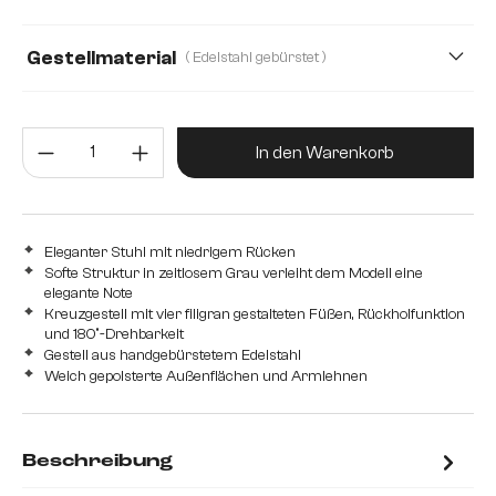
Gestellmaterial
( Edelstahl gebürstet )
Edelstahl gebürstet
Edelstahl graphit
Metall
Produkt Anzahl: Gib den gewünsc
In den Warenkorb
Eleganter Stuhl mit niedrigem Rücken
Softe Struktur in zeitlosem Grau verleiht dem Modell eine
elegante Note
Kreuzgestell mit vier filigran gestalteten Füßen, Rückholfunktion
und 180°-Drehbarkeit
Gestell aus handgebürstetem Edelstahl
Weich gepolsterte Außenflächen und Armlehnen
Beschreibung