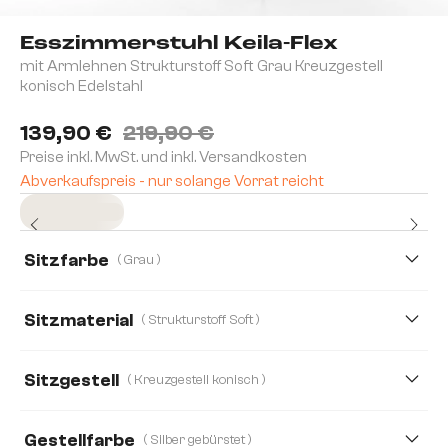
Esszimmerstuhl Keila-Flex
mit Armlehnen Strukturstoff Soft Grau Kreuzgestell
konisch Edelstahl
139,90 €
219,90 €
Preise inkl. MwSt. und inkl. Versandkosten
Abverkaufspreis - nur solange Vorrat reicht
Sofort versandfertig
Sitzfarbe
( Grau )
Sitzmaterial
( Strukturstoff Soft )
Strukturstoff Soft
Bouclé Soft
Strukturstoff
Sitzgestell
( Kreuzgestell konisch )
Webstoff Soft
Gestellfarbe
( Silber gebürstet )