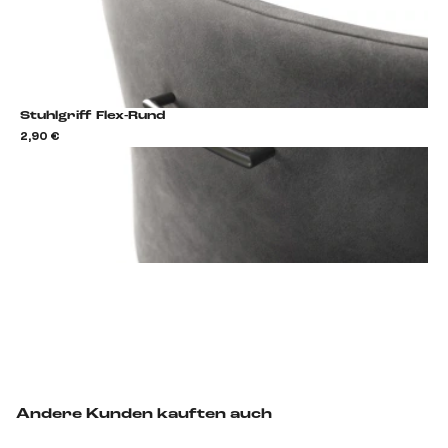
Stuhlgriff Flex-Rund
2,90 €
2,9
Stuhlgriff hinzufügen
Andere Kunden kauften auch