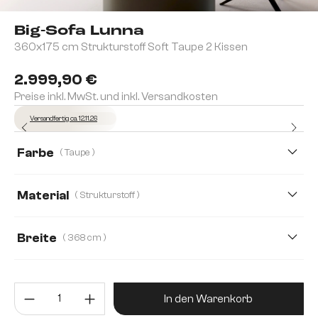
Big-Sofa Lunna
360x175 cm Strukturstoff Soft Taupe 2 Kissen
2.999,90 €
Preise inkl. MwSt. und inkl. Versandkosten
Versandfertig ca. 12.11.26
Farbe
( Taupe )
Material
( Strukturstoff )
Boucle
Strukturstoff
Bouclé Soft
Chenille
Breite
( 368 cm )
Strukturstoff Soft
368 cm
280 cm
464 cm
Produkt Anzahl: Gib den gewünsc
In den Warenkorb