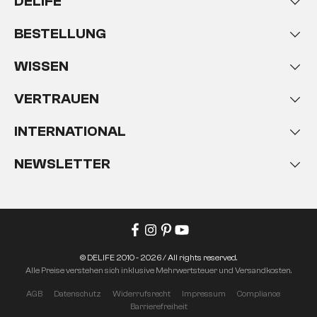
DELIFE
BESTELLUNG
WISSEN
VERTRAUEN
INTERNATIONAL
NEWSLETTER
© DELIFE 2010 - 2026 / All rights reserved.
Alle Preise verstehen sich inklusive Mehrwertsteuer und Versandkosten.
AGB
Datenschutz
Widerrufsrecht
Impressum
Compliance
Barrierefreiheit