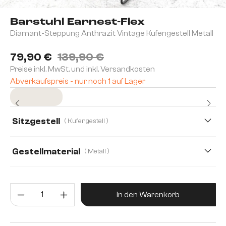
Barstuhl Earnest-Flex
Diamant-Steppung Anthrazit Vintage Kufengestell Metall
79,90 €
139,90 €
Preise inkl. MwSt. und inkl. Versandkosten
Abverkaufspreis - nur noch 1 auf Lager
Sofort versandfertig
Sitzgestell
( Kufengestell )
Gestellmaterial
( Metall )
Edelstahl gebürstet
Metall
Produkt Anzahl: Gib den gewünsc
In den Warenkorb