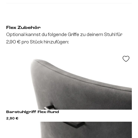
Flex Zubehör
Optional kannst du folgende Griffe zu deinem Stuhl für
2,90 € pro Stück hinzufügen:
Barstuhlgriff Flex-Rund
2,90 €
2,9
Barstuhlgriff hinzufügen