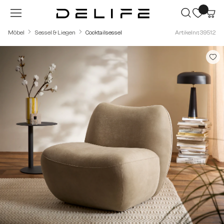
Zum Hauptinhalt springen
Möbel
Sessel & Liegen
Cocktailsessel
Artikelnr.: 39512
Bildergalerie überspringen