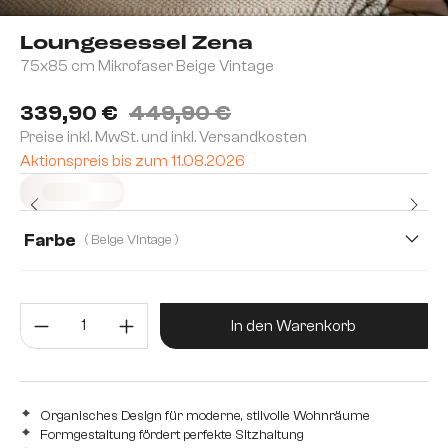
Loungesessel Zena
75x85 cm Mikrofaser Beige Vintage
339,90 €
449,90 €
Preise inkl. MwSt. und inkl. Versandkosten
Aktionspreis bis zum 11.08.2026
Sofort versandfertig
Farbe
( Beige Vintage )
Produkt Anzahl: Gib den gewünsc
In den Warenkorb
Organisches Design für moderne, stilvolle Wohnräume
Formgestaltung fördert perfekte Sitzhaltung