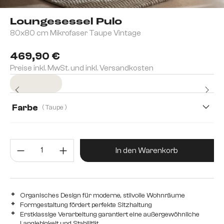
Loungesessel Pulo
80x80 cm Mikrofaser Taupe Vintage
469,90 €
Preise inkl. MwSt. und inkl. Versandkosten
Sofort versandfertig
Farbe
( Taupe )
Produkt Anzahl: Gib den gewünsc
In den Warenkorb
Organisches Design für moderne, stilvolle Wohnräume
Formgestaltung fördert perfekte Sitzhaltung
Erstklassige Verarbeitung garantiert eine außergewöhnliche
Langlebigkeit und Stabilität