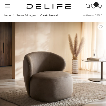
Zum Hauptinhalt springen
Möbel
Sessel & Liegen
Cocktailsessel
Artikelnr.: 39516
Bildergalerie überspringen