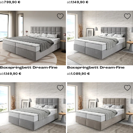
ab
799,90 €
ab
1.149,90 €
Boxspringbett Dream-Fine
Boxspringbett Dream-Fine
ab
1.149,90 €
ab
1.089,90 €