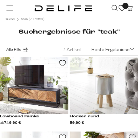
Zum Hauptinhalt springen
Suche
teak (7 Treffer)
Suchergebnisse für "teak"
7 Artikel
Beste Ergebnisse
Alle Filter
Lowboard Famke
Hocker rund
ab
749,90 €
59,90 €