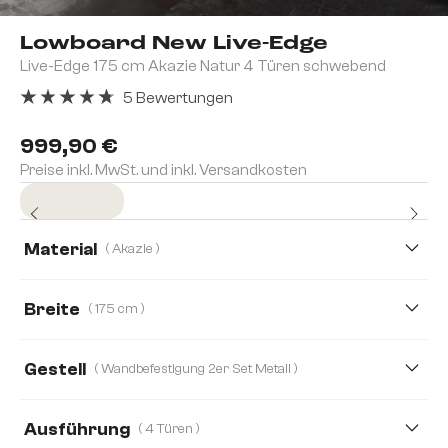
Lowboard New Live-Edge
Live-Edge 175 cm Akazie Natur 4 Türen schwebend
5 Bewertungen
Durchschnittliche Bewertung von 4.8 von 5 Sternen
999,90 €
Preise inkl. MwSt. und inkl. Versandkosten
Sofort versandfertig
Material
( Akazie )
Akazie
Eiche
Breite
( 175 cm )
175 cm
200 cm
145 cm
240 cm
Gestell
( Wandbefestigung 2er Set Metall )
Ausführung
( 4 Türen )