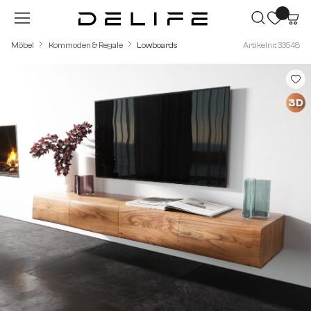
Zum Hauptinhalt springen
Möbel
Kommoden & Regale
Lowboards
Artikelnr.: 33548
Bildergalerie überspringen
3D