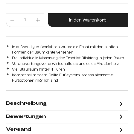
4 Türen
3 Türen
4 Schubladen
Produkt Anzahl: Gib den gewünsc
4 Türen, 1 Fach
In den Warenkorb
In aufwendigem Verfahren wurde die Front mit den sanften
Formen der Baumkante versehen
Die individuelle Maserung der Front ist Blickfang in jeden Raum
Verantwortungsvoll erwirtschaftetes und edles Akazienholz
Viel Stauraum hinter 4 Türen
Kompatibel mit dem Delife Fußsystem, sodass alternative
Fußoptionen möglich sind
Beschreibung
Bewertungen
Versand