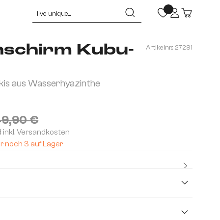
schirm Kubu-
Artikelnr.:
27291
is aus Wasserhyazinthe
9,90 €
d inkl. Versandkosten
r noch 3 auf Lager
Kostenlo
Premium