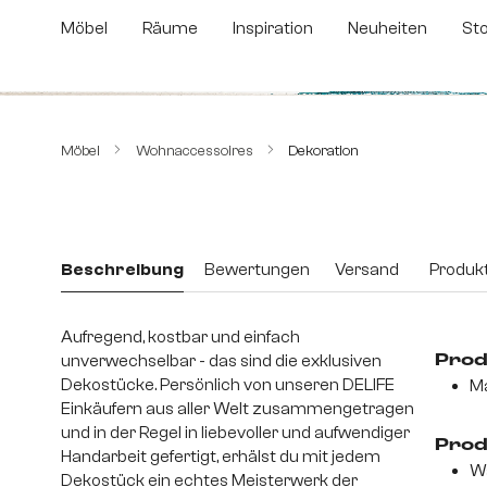
m Hauptinhalt springen
Zur Suche springen
Zur Hauptnavigation springen
Möbel
Räume
Inspiration
Neuheiten
St
Bildergalerie überspringen
Möbel
Wohnaccessoires
Dekoration
Beschreibung
Bewertungen
Versand
Produkt
Aufregend, kostbar und einfach
unverwechselbar - das sind die exklusiven
Prod
Dekostücke. Persönlich von unseren DELIFE
Ma
Einkäufern aus aller Welt zusammengetragen
und in der Regel in liebevoller und aufwendiger
Prod
Handarbeit gefertigt, erhälst du mit jedem
W
Dekostück ein echtes Meisterwerk der