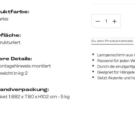
75 cm
90 cm
uktfarbe:
Prod
rkis
fläche:
Zu den Produktdetails
rukturiert
Lampenschirm aus n
re Details:
Passend für jeden Wo
ntagehinweis: montiert
Durch die einzigartig
Geeignet für Hängel
wicht in kg: 2
Setzt Akzente und h
andverpackung:
ket 1: B82 x T80 x H102 cm - 5 kg