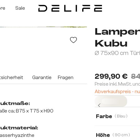
ore
Sale
Lampen
Kubu
Ø 75x90 cm Türk
299,90 €
84
sicherheit
Garantie
Fragen
Preise inkl. MwSt. un
Abverkaufspreis - nu
Sofort versandfertig
uktmaße:
ße ca.: B75 x T75 x H90
Farbe
( Blau )
uktmaterial:
Höhe
asserhyazinthe
( 90 cm )