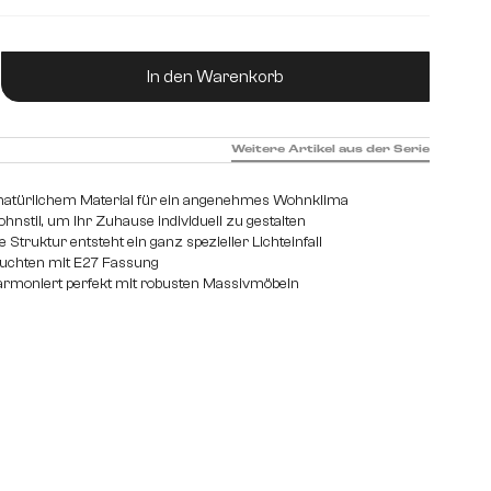
120 cm
ukt Anzahl: Gib den gewünschten Wert ein od
In den Warenkorb
Weitere Artikel aus der Serie
atürlichem Material für ein angenehmes Wohnklima
hnstil, um Ihr Zuhause individuell zu gestalten
e Struktur entsteht ein ganz spezieller Lichteinfall
euchten mit E27 Fassung
armoniert perfekt mit robusten Massivmöbeln