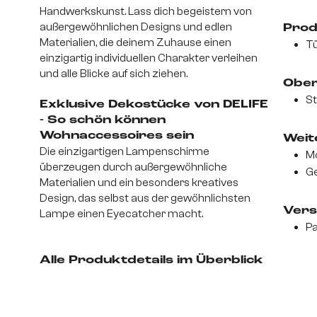
Handwerkskunst. Lass dich begeistern von
außergewöhnlichen Designs und edlen
Prod
Materialien, die deinem Zuhause einen
Tü
einzigartig individuellen Charakter verleihen
und alle Blicke auf sich ziehen.
Ober
St
Exklusive Dekostücke von DELIFE
- So schön können
Wohnaccessoires sein
Weite
Die einzigartigen Lampenschirme
Mo
überzeugen durch außergewöhnliche
Ge
Materialien und ein besonders kreatives
Design, das selbst aus der gewöhnlichsten
Vers
Lampe einen Eyecatcher macht.
Pa
Alle Produktdetails im Überblick