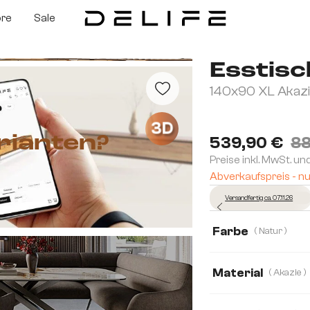
ore
Sale
Esstisc
140x90 XL Akazie
3D
rianten?
539,90 €
88
Preise inkl. MwSt. un
Abverkaufspreis - nu
Versandfertig ca. 07.11.26
Farbe
( Natur )
Material
( Akazie )
Akazie
Eiche