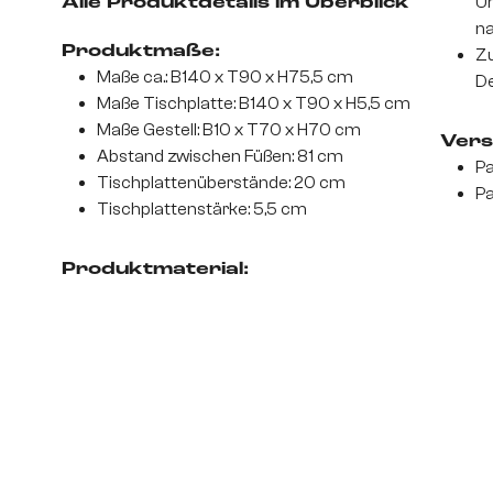
Un
Alle Produktdetails im Überblick
na
Produktmaße:
Zu
Maße ca.: B140 x T90 x H75,5 cm
De
Maße Tischplatte: B140 x T90 x H5,5 cm
Maße Gestell: B10 x T70 x H70 cm
Vers
Abstand zwischen Füßen: 81 cm
Pa
Tischplattenüberstände: 20 cm
Pa
Tischplattenstärke: 5,5 cm
Produktmaterial: