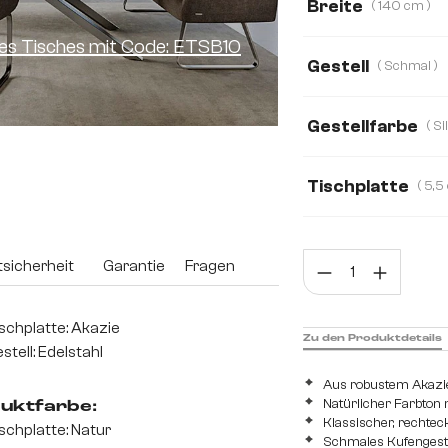
Breite
( 140 cm )
ines Tisches mit Code: ETSB10
140 cm
160 c
Gestell
( Schmal )
300 cm
220 
Gestellfarbe
Tischplatte
3,5 cm
5,5 cm
Prod
sicherheit
Garantie
Fragen
schplatte: Akazie
Zu den Produktdetails
stell: Edelstahl
Aus robustem Akazie
Natürlicher Farbton
uktfarbe:
Klassischer, rechtec
schplatte: Natur
Schmales Kufengeste