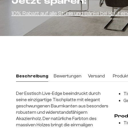
Jetzt sparen!
10% Rabatt auf alle Stühle und Bänke bei Kauf e
Beschreibung
Bewertungen
Versand
Produkt
Der Esstisch Live-Edge beeindruckt durch
Ti
seine einzigartige Tischplatte mit elegant
Ge
geschwungenen Baumkanten aus besonders
robustem und widerstandsfähigem
Prod
Akazienholz. Der natürliche Farbton des
Ti
massiven Holzes bringt die einmaligen