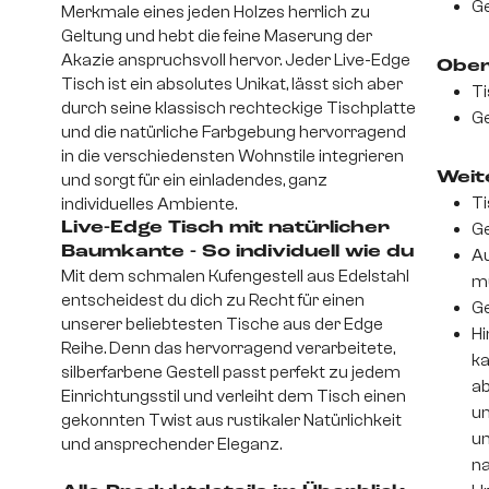
Ge
Merkmale eines jeden Holzes herrlich zu
Geltung und hebt die feine Maserung der
Akazie anspruchsvoll hervor. Jeder Live-Edge
Ober
Tisch ist ein absolutes Unikat, lässt sich aber
Ti
durch seine klassisch rechteckige Tischplatte
Ge
und die natürliche Farbgebung hervorragend
in die verschiedensten Wohnstile integrieren
Weite
und sorgt für ein einladendes, ganz
Ti
individuelles Ambiente.
Live-Edge Tisch mit natürlicher
Ge
Baumkante - So individuell wie du
Au
Mit dem schmalen Kufengestell aus Edelstahl
m
entscheidest du dich zu Recht für einen
Ge
unserer beliebtesten Tische aus der Edge
Hi
Reihe. Denn das hervorragend verarbeitete,
ka
silberfarbene Gestell passt perfekt zu jedem
ab
Einrichtungsstil und verleiht dem Tisch einen
un
gekonnten Twist aus rustikaler Natürlichkeit
um
und ansprechender Eleganz.
na