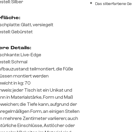
stell: Silber
Das silberfarbene Ges
fläche:
schplatte: Glatt, versiegelt
stell: Gebürstet
re Details:
schkante: Live-Edge
stell: Schmal
fbauzustand: teilmontiert, die Füße
üssen montiert werden
wicht in kg: 70
nweis: jeder Tisch ist ein Unikat und
nn in Materialstärke, Form und Maß
weichen; die Tiefe kann, aufgrund der
regelmäßigen Form, an einigen Stellen
 mehrere Zentimeter variieren; auch
türliche Einschlüsse, Astlöcher oder