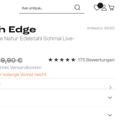
h Edge
Artikelnr.:
9695
 Natur Edelstahl Schmal Live-
9,90 €
175 Bewertungen
Durchschnittliche Bewertung von 4.91 v
d inkl. Versandkosten
r solange Vorrat reicht
Kostenlo
Premium