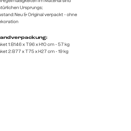
regelmäßigkeiten im Material sind
türlichen Ursprungs;
stand: Neu & Original verpackt - ohne
koration
andverpackung:
ket 1: B146 x T96 x H10 cm - 57 kg
ket 2: B77 x T75 x H27 cm - 19 kg