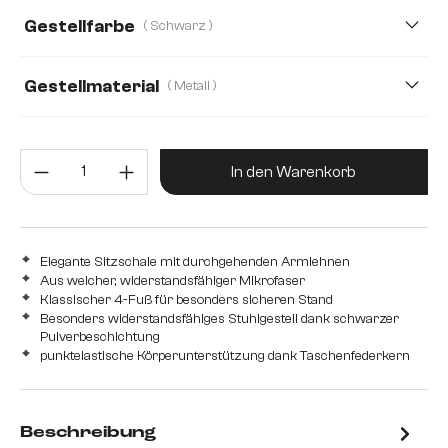
Gestellfarbe
( Schwarz )
Echt Leder
Mikrofaser/Bouclé
Mikrofaser/Bouclé, Mikrofaser
Plüsch
Gestellmaterial
( Metall )
Teddystoff
Webstoff Soft
Metall
Edelstahl gebürstet
Edelstahl graphit
Produkt Anzahl: Gib den gewünsc
Eiche
Holz
In den Warenkorb
Elegante Sitzschale mit durchgehenden Armlehnen
Aus weicher, widerstandsfähiger Mikrofaser
Klassischer 4-Fuß für besonders sicheren Stand
Besonders widerstandsfähiges Stuhlgestell dank schwarzer
Pulverbeschichtung
punktelastische Körperunterstützung dank Taschenfederkern
Beschreibung