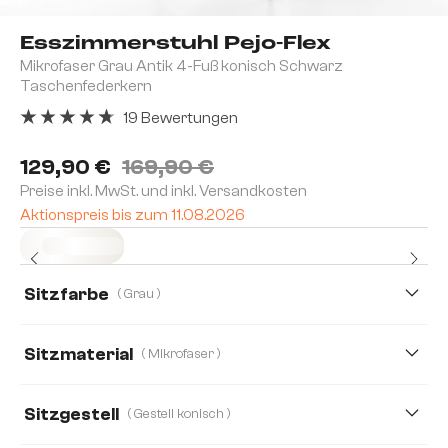
Esszimmerstuhl Pejo-Flex
Mikrofaser Grau Antik 4-Fuß konisch Schwarz
Taschenfederkern
19 Bewertungen
Durchschnittliche Bewertung von 4.84 von 5 Sternen
129,90 €
169,90 €
Preise inkl. MwSt. und inkl. Versandkosten
Aktionspreis bis zum 11.08.2026
Sofort versandfertig
Sitzfarbe
( Grau )
Sitzmaterial
( Mikrofaser )
Mikrofaser
Samt
Strukturstoff Soft
Sitzgestell
( Gestell konisch )
Boucle
Bouclé Soft
Chenille
Cord