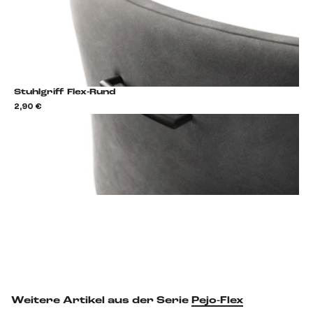
Stuhlgriff Flex-Rund
2,90 €
2,9
Stuhlgriff hinzufügen
Weitere Artikel aus der Serie
Pejo-Flex