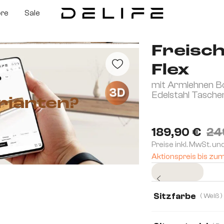
ore
Sale
Freisc
Flex
mit Armlehnen Bo
3D
Edelstahl Tasch
rianten?
189,90 €
24
Preise inkl. MwSt. un
Aktionspreis bis zu
Sofort versandfertig
Sitzfarbe
( Weiß )