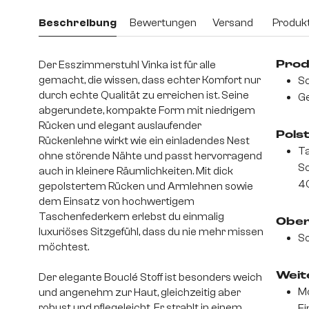
Beschreibung
Bewertungen
Versand
Produkt
Der Esszimmerstuhl Vinka ist für alle
Prod
gemacht, die wissen, dass echter Komfort nur
Sc
durch echte Qualität zu erreichen ist. Seine
Ge
abgerundete, kompakte Form mit niedrigem
Rücken und elegant auslaufender
Pols
Rückenlehne wirkt wie ein einladendes Nest
Ta
ohne störende Nähte und passt hervorragend
S
auch in kleinere Räumlichkeiten. Mit dick
4
gepolstertem Rücken und Armlehnen sowie
dem Einsatz von hochwertigem
Taschenfederkern erlebst du einmalig
Ober
luxuriöses Sitzgefühl, dass du nie mehr missen
So
möchtest.
Weite
Der elegante Bouclé Stoff ist besonders weich
Mo
und angenehm zur Haut, gleichzeitig aber
robust und pflegeleicht. Er strahlt in einem
Ei