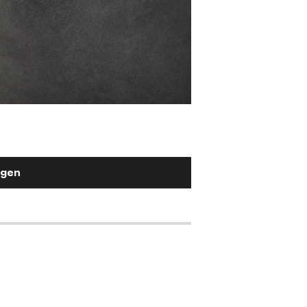
Stuhlgriff Flex-Fla
Metall Weiß
2,90 €
ügen