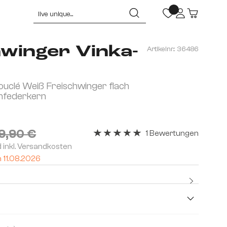
hwinger Vinka-
Artikelnr.:
36486
uclé Weiß Freischwinger flach
enfederkern
9,90 €
1 Bewertungen
Durchschnittliche Bewertung von 5 v
d inkl. Versandkosten
m 11.08.2026
Kostenlo
Premium