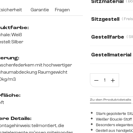
Sitzmaterial
sicherheit
Garantie
Fragen
Boucle
Bouclé
Sitzgestell
Mikrofaser/Boucl
uktfarbe:
hale: Weiß
Gestellfarbe
stell: Silber
Gestellmaterial
terung:
schenfederkern mit hochwertiger
Edelstahl gebürst
chaumabdeckung Raumgewicht
Prod
0kg/m3
fläche:
Zu den Produktdetails
ft
Stark gepolsterte Si
re Details:
Weißer Bouclé-Stoff 
Besonders elegantes 
ntagehinweis: teilmontiert, die
Gestell aus handgeb
nzelelemente müssen miteinander