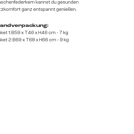
schenfederkern kannst du gesunden
tzkomfort ganz entspannt genießen.
andverpackung:
ket 1: B59 x T46 x H46 cm - 7 kg
ket 2: B69 x T68 x H66 cm - 9 kg