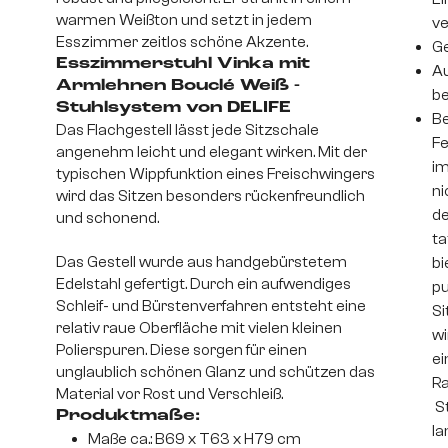
warmen Weißton und setzt in jedem
v
Esszimmer zeitlos schöne Akzente.
Ge
Esszimmerstuhl Vinka mit
Au
Armlehnen Bouclé Weiß -
be
Stuhlsystem von DELIFE
Be
Das Flachgestell lässt jede Sitzschale
Fe
angenehm leicht und elegant wirken. Mit der
im
typischen Wippfunktion eines Freischwingers
ni
wird das Sitzen besonders rückenfreundlich
de
und schonend.
ta
Das Gestell wurde aus handgebürstetem
bi
Edelstahl gefertigt. Durch ein aufwendiges
pu
Schleif- und Bürstenverfahren entsteht eine
Si
relativ raue Oberfläche mit vielen kleinen
wi
Polierspuren. Diese sorgen für einen
ei
unglaublich schönen Glanz und schützen das
Ra
Material vor Rost und Verschleiß.
St
Produktmaße:
la
Maße ca.: B69 x T63 x H79 cm