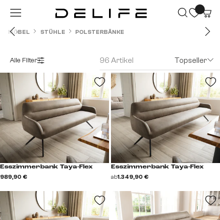
Zum Hauptinhalt springen
MÖBEL
STÜHLE
POLSTERBÄNKE
96 Artikel
Topseller
Alle Filter
Esszimmerbank Taya-Flex
Esszimmerbank Taya-Flex
989,90 €
ab
1.349,90 €