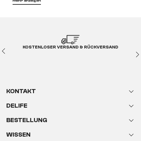
mehr anzeigen
Polsterbänke von DELIFE
– so bequem kann Sitzen
sein
Eine Esszimmerbank oder eine Sitzgelegenheit im
Wartebereich - gepolstert ist immer bequemer.
KOSTENLOSER VERSAND & RÜCKVERSAND
Bänke mit Polsterung finden in vielen Bereichen
ihren Einsatz. Ein großzügiger Esstisch kann gut mit
einigen Stühlen bestückt werden und zusätzlich mit
einer kleinen oder auch größeren Essbank ergänzt.
KONTAKT
Je nach Größe des Esstischs können Polsterbänke
DELIFE
eine tolle Sitzgelegenheit und Alternative zu
unkomfortablen Bänken ohne Polsterung sein. Man
BESTELLUNG
spart sich die Sitzkissen, nichts verrutscht und auch
die Rückenlehne ist angenehm gepolstert.
WISSEN