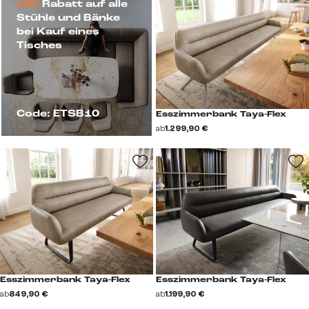
10%
Rabatt auf alle
Stühle und Bänke
bei Kauf eines
Tisches
Code: ETSB10
Esszimmerbank Taya-Flex
ab
1.299,90 €
Esszimmerbank Taya-Flex
Esszimmerbank Taya-Flex
ab
849,90 €
ab
1.199,90 €