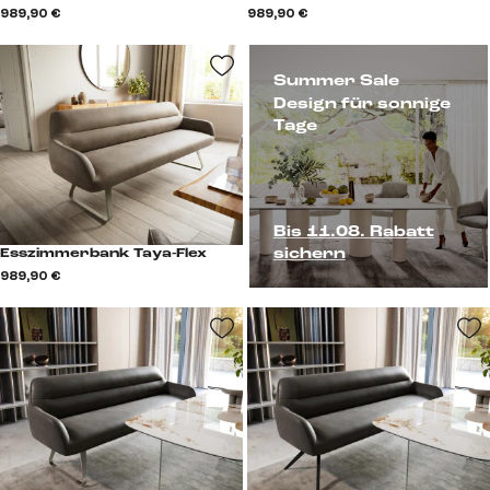
989,90 €
989,90 €
Summer Sale
Design für sonnige
Tage
Bis 11.08. Rabatt
sichern
Esszimmerbank Taya-Flex
989,90 €