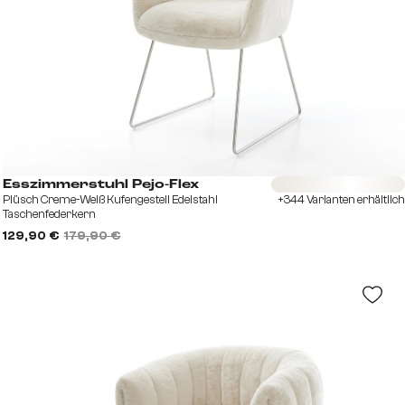
Sofort versandfertig
Esszimmerstuhl Pejo-Flex
Plüsch Creme-Weiß Kufengestell Edelstahl
+344 Varianten erhältlich
Taschenfederkern
129,90 €
179,90 €