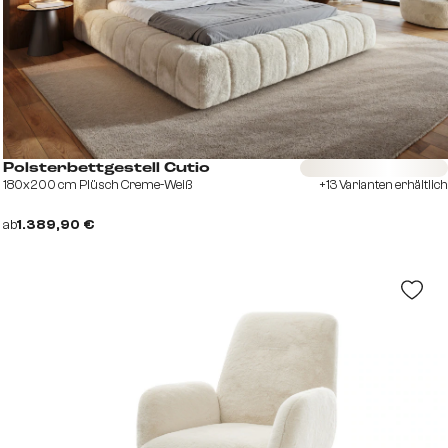
Sofort versandfertig
Polsterbettgestell Cutio
180x200 cm Plüsch Creme-Weiß
+13 Varianten erhältlich
ab
1.389,90 €