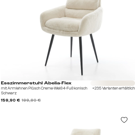
Sofort versandfertig
Esszimmerstuhl Abelia-Flex
mit Armlehnen Plüsch Creme-Weiß 4-Fuß konisch
+235 Varianten erhältlich
Schwarz
159,90 €
199,90 €