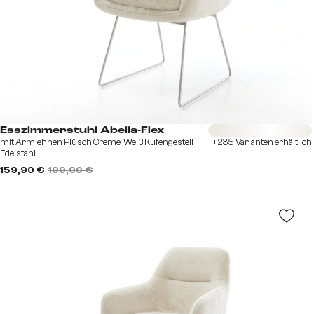
Sofort versandfertig
Esszimmerstuhl Abelia-Flex
mit Armlehnen Plüsch Creme-Weiß Kufengestell
+235 Varianten erhältlich
Edelstahl
159,90 €
199,90 €