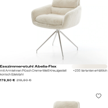
Sofort versandfertig
Esszimmerstuhl Abelia-Flex
mit Armlehnen Plüsch Creme-Weiß Kreuzgestell
+235 Varianten erhältlich
konisch Edelstahl
179,90 €
219,90 €