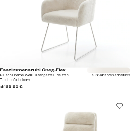
Sofort versandfertig
Esszimmerstuhl Greg-Flex
Plüsch Creme-Weiß Kufengestell Edelstahl
+218 Varianten erhältlich
Taschenfederkern
ab
169,90 €