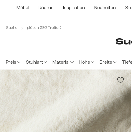
m Hauptinhalt springen
Zur Suche springen
Zur Hauptnavigation springen
Möbel
Räume
Inspiration
Neuheiten
St
Suche
plüsch (192 Treffer)
Su
Preis
Stuhlart
Material
Höhe
Breite
Tief