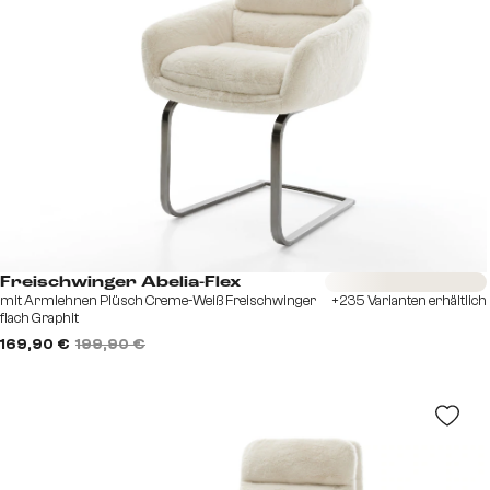
Sofort versandfertig
Freischwinger Abelia-Flex
mit Armlehnen Plüsch Creme-Weiß Freischwinger
+235 Varianten erhältlich
flach Graphit
169,90 €
199,90 €