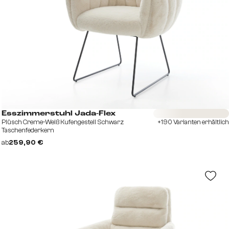
Sofort versandfertig
Esszimmerstuhl Jada-Flex
Plüsch Creme-Weiß Kufengestell Schwarz
+190 Varianten erhältlich
Taschenfederkern
ab
259,90 €