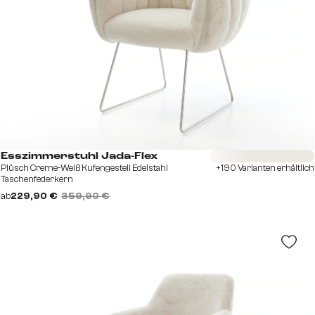
Sofort versandfertig
Esszimmerstuhl Jada-Flex
Plüsch Creme-Weiß Kufengestell Edelstahl
+190 Varianten erhältlich
Taschenfederkern
ab
229,90 €
359,90 €