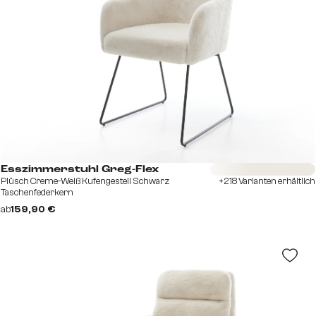
Sofort versandfertig
Esszimmerstuhl Greg-Flex
Plüsch Creme-Weiß Kufengestell Schwarz
+218 Varianten erhältlich
Taschenfederkern
ab
159,90 €