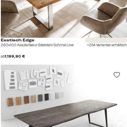
Sofort versandfertig
Esstisch Edge
260x100 Akazie Natur Edelstahl Schmal Live-
+234 Varianten erhältlich
ab
1.199,90 €