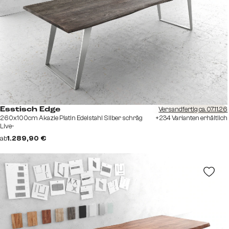
Versandfertig ca. 07.11.26
Esstisch Edge
260x100cm Akazie Platin Edelstahl Silber schräg
+234 Varianten erhältlich
Live-
ab
1.289,90 €