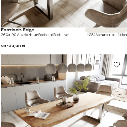
Sofort versandfertig
Esstisch Edge
260x100 Akazie Natur Edelstahl Breit Live-
+234 Varianten erhältlich
ab
1.199,90 €