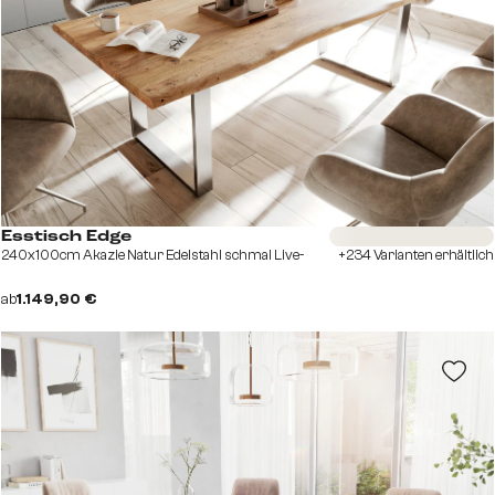
Sofort versandfertig
Esstisch Edge
240x100cm Akazie Natur Edelstahl schmal Live-
+234 Varianten erhältlich
ab
1.149,90 €