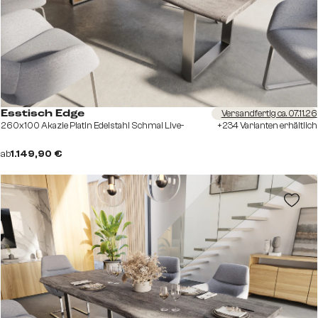
Versandfertig ca. 07.11.26
Esstisch Edge
260x100 Akazie Platin Edelstahl Schmal Live-
+234 Varianten erhältlich
ab
1.149,90 €