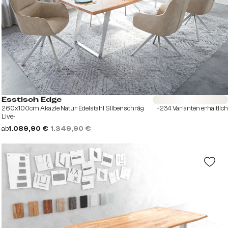
Sofort versandfertig
Esstisch Edge
260x100cm Akazie Natur Edelstahl Silber schräg
+234 Varianten erhältlich
Live-
ab
1.089,90 €
1.349,90 €