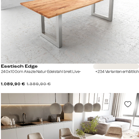
Sofort versandfertig
Esstisch Edge
240x100cm Akazie Natur Edelstahl breit Live-
+234 Varianten erhältlich
1.089,90 €
1.389,90 €