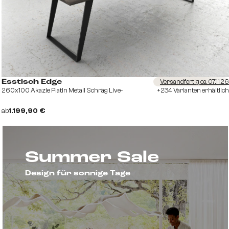
Versandfertig ca. 07.11.26
Esstisch Edge
260x100 Akazie Platin Metall Schräg Live-
+234 Varianten erhältlich
ab
1.199,90 €
Summer Sale
Design für sonnige Tage