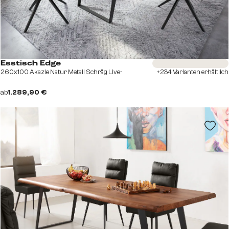
Sofort versandfertig
Esstisch Edge
260x100 Akazie Natur Metall Schräg Live-
+234 Varianten erhältlich
ab
1.289,90 €