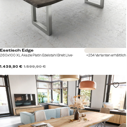
Sofort versandfertig
Esstisch Edge
260x100 XL Akazie Platin Edelstahl Breit Live-
+234 Varianten erhältlich
1.439,90 €
1.599,90 €