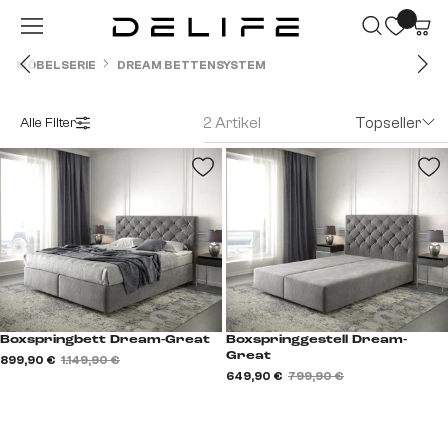
Zum Hauptinhalt springen
MÖBELSERIE
DREAM BETTENSYSTEM
2 Artikel
Topseller
Alle Filter
Boxspringbett Dream-Great
Boxspringgestell Dream-
Great
899,90 €
1.149,90 €
649,90 €
799,90 €