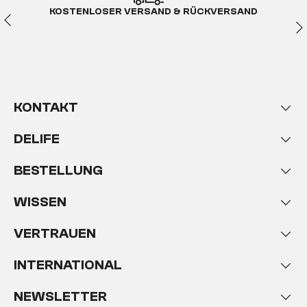
KOSTENLOSER VERSAND & RÜCKVERSAND
Dream – Das Bettensystem,
das Schlafen einfach
traumhaft macht
Mit unserer Dream Serie bekommst du endlich
genau das
Boxspringbett von dem du schon
KONTAKT
immer geträumt habst
! Denn endlich hast
du eine echte Wahl, egal ob es um die Größe, die
DELIFE
Farbe, die Füße oder das Design deines neuen
Bettes geht. Wir geben dir die größtmögliche
BESTELLUNG
Auswahl an hochwertigen Boxspringbetten, die
dich einfach mehr als nur begeistern werden.
WISSEN
VERTRAUEN
INTERNATIONAL
Ein DREAM Bett – Vielfältig
schöne Designs
NEWSLETTER