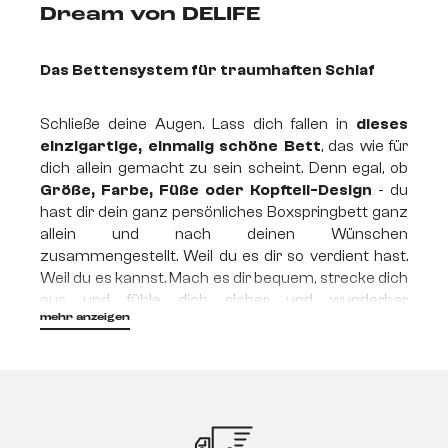
Dream von DELIFE
Das Bettensystem für traumhaften Schlaf
Schließe deine Augen. Lass dich fallen in
dieses
einzigartige, einmalig schöne Bett
, das wie für
dich allein gemacht zu sein scheint. Denn egal, ob
Größe, Farbe, Füße oder Kopfteil-Design
- du
hast dir dein ganz persönliches Boxspringbett ganz
allein und nach deinen Wünschen
zusammengestellt. Weil du es dir so verdient hast.
Weil du es kannst. Mach es dir bequem, strecke dich
aus und fühle dich sicher und wunderbar
mehr anzeigen
aufgehoben. Lächle, denn mit unseren
Boxspringbetten hast du
die perfekte
Entscheidung
getroffen. Komme endlich wieder
zur Ruhe und schlafe einfach traumhaft gut.
Mit
Dream, dem intelligenten Bettensystem von
DELIFE!