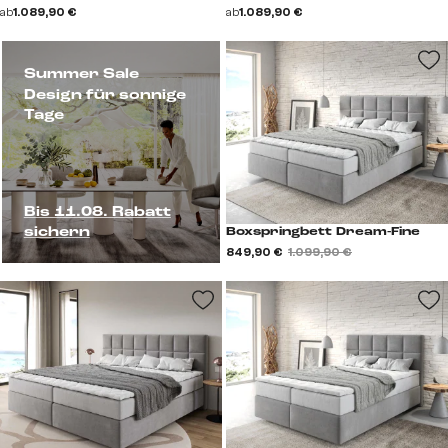
ab
1.089,90 €
ab
1.089,90 €
Summer Sale
Design für sonnige
Tage
Bis 11.08. Rabatt
sichern
Boxspringbett Dream-Fine
849,90 €
1.099,90 €