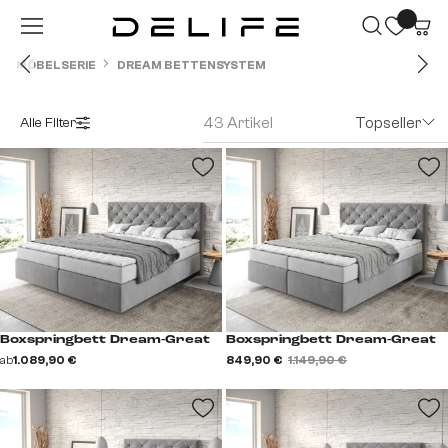
Zum Hauptinhalt springen
MÖBELSERIE
DREAM BETTENSYSTEM
43 Artikel
Topseller
Alle Filter
Boxspringbett Dream-Great
Boxspringbett Dream-Great
ab
1.089,90 €
849,90 €
1.149,90 €