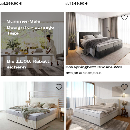
ab
1.299,90 €
ab
1.249,90 €
Summer Sale
Design für sonnige
Tage
Bis 11.08. Rabatt
sichern
Boxspringbett Dream-Well
999,90 €
1.389,90 €