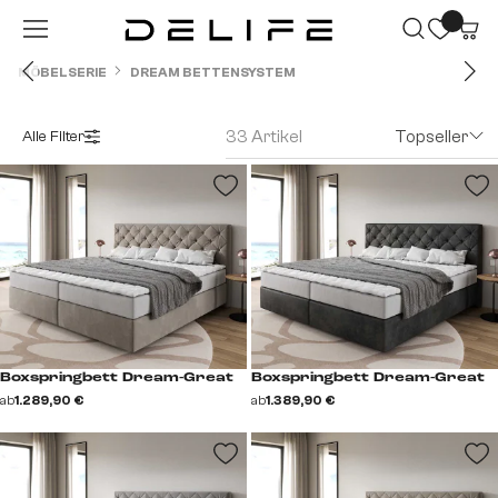
Zum Hauptinhalt springen
MÖBELSERIE
DREAM BETTENSYSTEM
33 Artikel
Topseller
Alle Filter
Boxspringbett Dream-Great
Boxspringbett Dream-Great
ab
1.289,90 €
ab
1.389,90 €