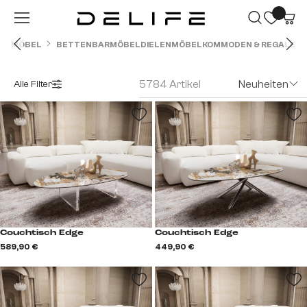
Zum Hauptinhalt springen
MÖBEL
BETTEN
BARMÖBEL
DIELENMÖBEL
KOMMODEN & REGALE
O
5784 Artikel
Neuheiten
Alle Filter
Couchtisch Edge
Couchtisch Edge
589,90 €
449,90 €