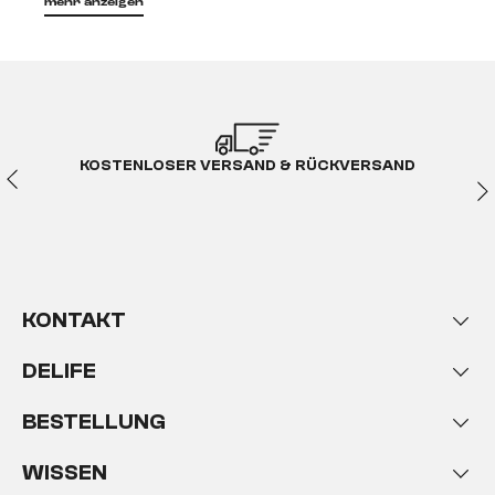
mehr anzeigen
Dein Zuhause
ist ein besonderer Ort – einer, an
dem du dich wohlfühlst und entspannst. An dem du
Freunde empfängst und schöne Stunden
gemeinsam mit deiner Familie verbringst.
Jedes
Zuhause ist anders
und bekommt erst durch
deine Möbel einen
ganz besonderen und
KOSTENLOSER VERSAND & RÜCKVERSAND
unverwechselbaren Touch.
Im Onlineshop von
DELIFE findest du genau die
Design-Möbel, von
denen du schon immer geträumt hast
. Sie
vereinen
Eleganz
mit
Praktikabilität
und
Lifestyle
mit
Gemütlichkeit
. Der Möbel-
Onlineshop DELIFE hält für jeden
KONTAKT
Einrichtungsliebhaber die richtigen Wohnideen
parat.
DELIFE
Die passenden Möbel für
BESTELLUNG
jeden Raum
WISSEN
Wenn du etwas an deinem Einrichtungsstil